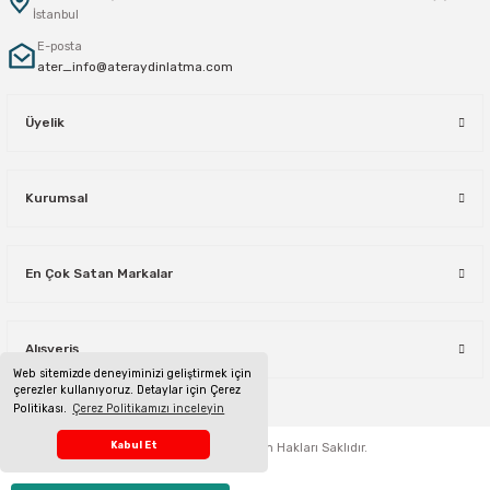
İstanbul
E-posta
ater_info@ateraydinlatma.com
Üyelik
Kurumsal
En Çok Satan Markalar
Alışveriş
Web sitemizde deneyiminizi geliştirmek için
çerezler kullanıyoruz. Detaylar için Çerez
Politikası.
Çerez Politikamızı inceleyin
Telefon Sipariş Hattı
Kabul Et
ateraydinlatma.com
Tüm Hakları Saklıdır.