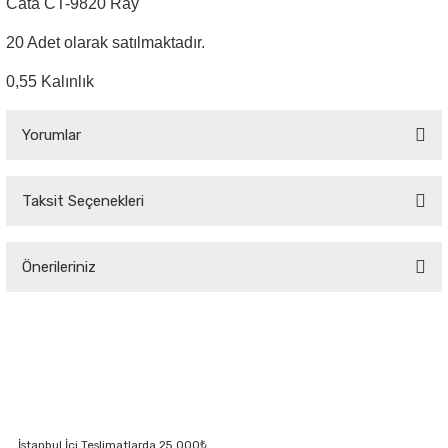
Cata CT-9820 Ray
20 Adet olarak satılmaktadır.
Sarkıt Armatür
0,55 Kalınlık
Sensörler
Yorumlar
Sıva Altı Led Panel
Taksit Seçenekleri
Bu ürüne ilk yorumu siz yapın!
Sıva Üstü Led Panel
Önerileriniz
Yorum Yaz
Sıva Üstü Linear
Bu ürünün fiyat bilgisi, resim, ürün açıklamalarında ve diğer konularda
yetersiz gördüğünüz noktaları öneri formunu kullanarak tarafımıza
iletebilirsiniz.
Görüş ve önerileriniz için teşekkür ederiz.
Ürün resmi kalitesiz, bozuk veya görüntülenemiyor.
İstanbul İçi Teslimatlarda 25.000₺