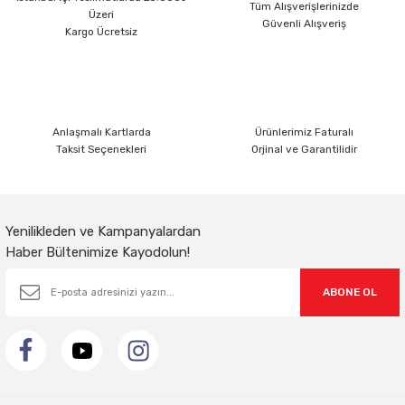
Ürün açıklamasında eksik bilgiler bulunuyor.
Tüm Alışverişlerinizde
Üzeri
Güvenli Alışveriş
Ürün bilgilerinde hatalar bulunuyor.
Kargo Ücretsiz
Ürün fiyatı diğer sitelerden daha pahalı.
Bu ürüne benzer farklı alternatifler olmalı.
Anlaşmalı Kartlarda
Ürünlerimiz Faturalı
Taksit Seçenekleri
Orjinal ve Garantilidir
Gönder
Yenilikleden ve Kampanyalardan
Haber Bültenimize Kayodolun!
ABONE OL