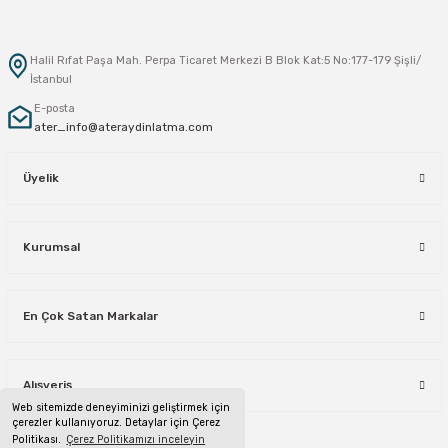
Halil Rıfat Paşa Mah. Perpa Ticaret Merkezi B Blok Kat:5 No:177-179 Şişli/
İstanbul
E-posta
ater_info@ateraydinlatma.com
Üyelik
Kurumsal
En Çok Satan Markalar
Alışveriş
Web sitemizde deneyiminizi geliştirmek için
çerezler kullanıyoruz. Detaylar için Çerez
Politikası.
Çerez Politikamızı inceleyin