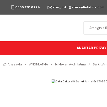
0850 281 0294
ater_info@ateraydinlatma.com
ANAHTAR PRİZ
AY
Anasayfa
AYDINLATMA
İç Mekan Aydınlatma
Sarkıt Ar