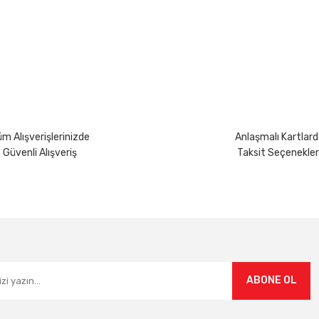
yetersiz gördüğünüz noktaları öneri formunu kullanarak tarafımıza iletebili
Bu ürüne ilk yorumu siz yapın!
Yorum Yaz
m Alışverişlerinizde
Anlaşmalı Kartlard
Güvenli Alışveriş
Taksit Seçenekler
Gönder
ABONE OL