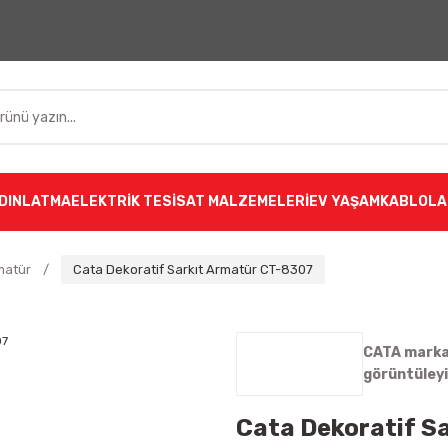
DINLATMA
ELEKTRİK TESİSAT MALZEMELERİ
EV YAŞAM
KABLOLA
matür
Cata Dekoratif Sarkıt Armatür CT-8307
CATA markas
görüntüley
Cata Dekoratif S