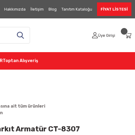
Hakkımızda
İletişim
Blog
Tanıtım Kataloğu
FİYAT LİSTESİ
Üye Girişi
R
Toptan Alışveriş
ına ait tüm ürünleri
in
arkıt Armatür CT-8307