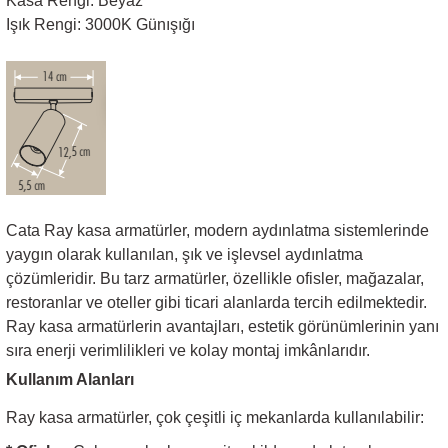
Kasa Rengi: Beyaz
Işık Rengi: 3000K Günışığı
Sarkıt Armatür
Sensörler
Sıva Altı Led Panel
Sıva Üstü Led Panel
Cata Ray kasa armatürler, modern aydınlatma sistemlerinde
yaygın olarak kullanılan, şık ve işlevsel aydınlatma
Sıva Üstü Linear
çözümleridir. Bu tarz armatürler, özellikle ofisler, mağazalar,
restoranlar ve oteller gibi ticari alanlarda tercih edilmektedir.
Ray kasa armatürlerin avantajları, estetik görünümlerinin yanı
sıra enerji verimlilikleri ve kolay montaj imkânlarıdır.
Kullanım Alanları
Ray kasa armatürler, çok çeşitli iç mekanlarda kullanılabilir: