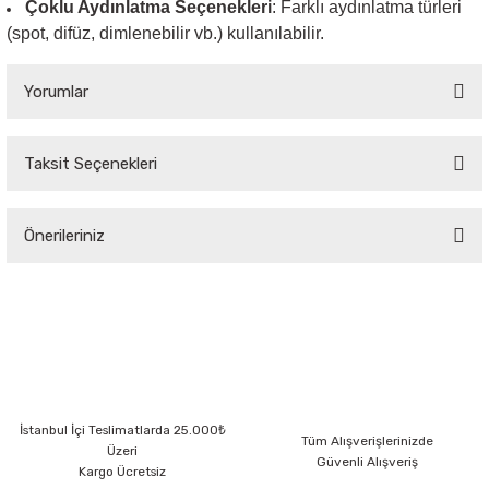
Çoklu Aydınlatma Seçenekleri
: Farklı aydınlatma türleri
(spot, difüz, dimlenebilir vb.) kullanılabilir.
Yorumlar
Taksit Seçenekleri
Bu ürüne ilk yorumu siz yapın!
Önerileriniz
Yorum Yaz
Bu ürünün fiyat bilgisi, resim, ürün açıklamalarında ve diğer konularda
yetersiz gördüğünüz noktaları öneri formunu kullanarak tarafımıza
iletebilirsiniz.
Görüş ve önerileriniz için teşekkür ederiz.
Ürün resmi kalitesiz, bozuk veya görüntülenemiyor.
İstanbul İçi Teslimatlarda 25.000₺
Ürün açıklamasında eksik bilgiler bulunuyor.
Tüm Alışverişlerinizde
Üzeri
Güvenli Alışveriş
Ürün bilgilerinde hatalar bulunuyor.
Kargo Ücretsiz