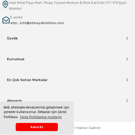
Halil Rıfat Paşa Mah. Perpa Ticaret Merkezi B Blok Kat:5 No:177-179 Şişli/
İstanbul
E-posta
ater_info@ateraydinlatma.com
Üyelik
Kurumsal
En Çok Satan Markalar
Alışveriş
Web sitemizde deneyiminizi geliştirmek için
çerezler kullanıyoruz. Detaylar için Çerez
Politikası.
Çerez Politikamızı inceleyin
Telefon Sipariş Hattı
Kabul Et
ateraydinlatma.com
Tüm Hakları Saklıdır.