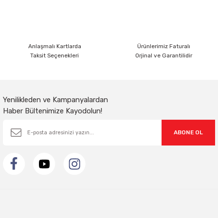
Ürün fiyatı diğer sitelerden daha pahalı.
Bu ürüne benzer farklı alternatifler olmalı.
Anlaşmalı Kartlarda
Ürünlerimiz Faturalı
Taksit Seçenekleri
Orjinal ve Garantilidir
Gönder
Yenilikleden ve Kampanyalardan
Haber Bültenimize Kayodolun!
ABONE OL