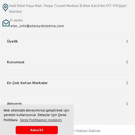
Halil Rıfat Paşa Mah. Perpa Ticaret Merkezi B Blok Kat:5 No:177-179 Şişli/
İstanbul
E-posta
ater_info@ateraydinlatma.com
Üyelik
Kurumsal
En Çok Satan Markalar
Alışveriş
Web sitemizde deneyiminizi geliştirmek için
çerezler kullanıyoruz. Detaylar için Çerez
Politikası.
Çerez Politikamızı inceleyin
Telefon Sipariş Hattı
Kabul Et
ateraydinlatma.com
Tüm Hakları Saklıdır.