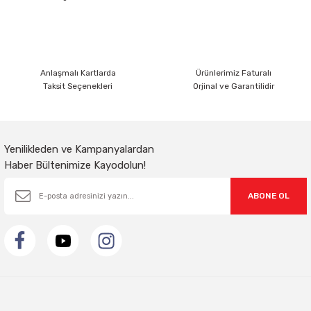
Ürün fiyatı diğer sitelerden daha pahalı.
Bu ürüne benzer farklı alternatifler olmalı.
Anlaşmalı Kartlarda
Ürünlerimiz Faturalı
Taksit Seçenekleri
Orjinal ve Garantilidir
Gönder
Yenilikleden ve Kampanyalardan
Haber Bültenimize Kayodolun!
ABONE OL