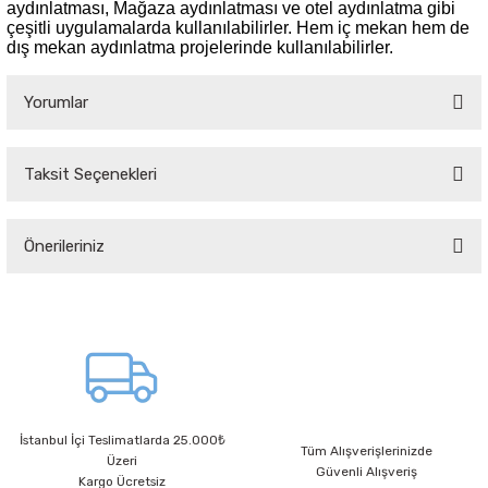
aydınlatması, Mağaza aydınlatması ve otel aydınlatma gibi
çeşitli uygulamalarda kullanılabilirler. Hem iç mekan hem de
dış mekan aydınlatma projelerinde kullanılabilirler.
Yorumlar
Taksit Seçenekleri
Bu ürüne ilk yorumu siz yapın!
Önerileriniz
Yorum Yaz
Bu ürünün fiyat bilgisi, resim, ürün açıklamalarında ve diğer konularda
yetersiz gördüğünüz noktaları öneri formunu kullanarak tarafımıza
iletebilirsiniz.
Görüş ve önerileriniz için teşekkür ederiz.
Ürün resmi kalitesiz, bozuk veya görüntülenemiyor.
İstanbul İçi Teslimatlarda 25.000₺
Ürün açıklamasında eksik bilgiler bulunuyor.
Tüm Alışverişlerinizde
Üzeri
Güvenli Alışveriş
Ürün bilgilerinde hatalar bulunuyor.
Kargo Ücretsiz