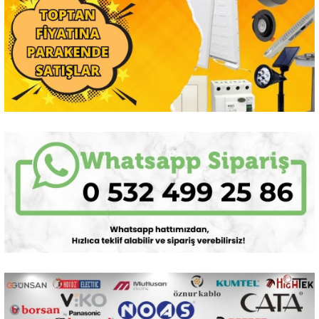
Sarkıt Armatür
Sensörler
Sıva Altı Led Panel
Sıva Üstü Led Panel
Sıva Üstü Linear