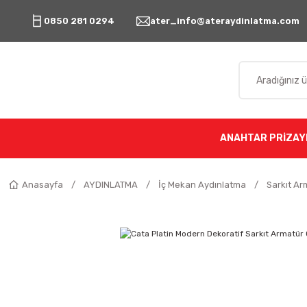
0850 281 0294
ater_info@ateraydinlatma.com
ANAHTAR PRİZ
AY
Anasayfa
AYDINLATMA
İç Mekan Aydınlatma
Sarkıt Ar