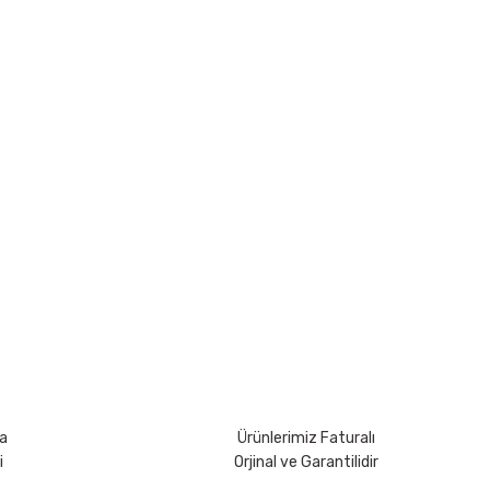
rsiniz.
a
Ürünlerimiz Faturalı
i
Orjinal ve Garantilidir