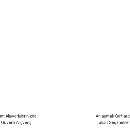
yetersiz gördüğünüz noktaları öneri formunu kullanarak tarafımıza iletebili
Bu ürüne ilk yorumu siz yapın!
Yorum Yaz
m Alışverişlerinizde
Anlaşmalı Kartlard
Güvenli Alışveriş
Taksit Seçenekler