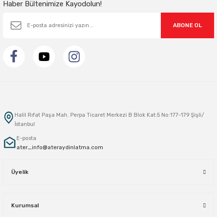
Haber Bültenimize Kayodolun!
ABONE OL
Halil Rıfat Paşa Mah. Perpa Ticaret Merkezi B Blok Kat:5 No:177-179 Şişli/
İstanbul
E-posta
ater_info@ateraydinlatma.com
Üyelik
Kurumsal