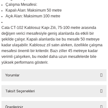
Çalışma Mesafesi
:
Kapalı Alan: Maksimum 50 metre
Sarkıt Armatür
Açık Alan: Maksimum 100 metre
Sensörler
Cata CT-102 Kablosuz Kapı Zili, 75-100 metre arasında
değişen verici mesafesiyle geniş alanlarda da etkili bir
Sıva Altı Led Panel
şekilde çalışır. Kapalı alanlarda ise bu mesafe 50 metreye
kadar ulaşabilir. Kablosuz zil satın alırken, özellikle çalışma
mesafesi önemli bir kriterdir. Bazı ziller 45 metreye kadar
Sıva Üstü Led Panel
verimli çalışırken, bu model daha uzun mesafelerde bile
yüksek performans gösterir.
Sıva Üstü Linear
Yorumlar
Taksit Seçenekleri
Bu ürüne ilk yorumu siz yapın!
Önerileriniz