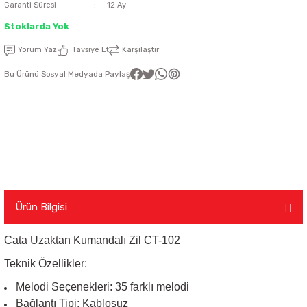
Garanti Süresi
12 Ay
latma Ürünleri
nda
ı
Stoklarda Yok
Viko Karre Beyaz Çerçeveler
Şerit Led Takım
Ayarlanabilir Led Spot
Cata Ray Spot
Noas Ayarlanabilir Led Panel
Uzaktan Kumandalar
Yorum Yaz
Tavsiye Et
Karşılaştır
Led Kumanda
Dekoratif Spot Armatürler
Cata Merdiven ve Koridor Aydınlatm
Noas Etanj Bant Armatür
Uzaktan Kumandalı Ziller
Bu Ürünü Sosyal Medyada Paylaş
emeleri
Led Trafoları
Duylar
Dış Mekan Şerit Led
Floresan
Hortum Led 220 Volt
Gece Lambası
Ürün Bilgisi
Modül Led
Led Ampul
Cata Uzaktan Kumandalı Zil CT-102
Pixel Led
Masa Lambası
Teknik Özellikler:
Melodi Seçenekleri
: 35 farklı melodi
Rustik Ampul
Bağlantı Tipi
: Kablosuz