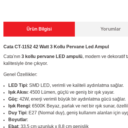
Ürün Bilgisi
Yorumlar
Cata CT-1152 42 Watt 3 Kollu Pervane Led Ampul
Cata'nın
3 kollu pervane LED ampulü
, modern ve dekoratif 
kalitesiyle öne çıkıyor.
Genel Özellikler:
LED Tipi
: SMD LED, verimli ve kaliteli aydınlatma sağlar.
Işık Akısı
: 4500 Lümen, güçlü ve geniş bir ışık yayar.
Güç
: 42W, enerji verimli büyük bir aydınlatma gücü sağlar.
Işık Rengi
: 6500K Beyaz, parlak ve net bir ışık sunar, özell
Duy Tipi
: E27 (Normal duy), geniş kullanım alanları için uy
Boyutlar
:
Ebat
: 33.5 cm uzunluk x 8.8 cm genişlik