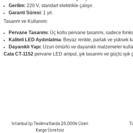
Gerilim
: 220 V, standart elektrikle çalışır.
Garanti Süresi
: 1 yıl.
Tasarım ve Kullanım:
Pervane Tasarımı
: Üç kollu pervane tasarımı, sadece fonksi
Kaliteli LED Aydınlatma
: Beyaz renkte, parlak ve yüksek k
Dayanıklı Yapı
: Uzun ömürlü ve dayanıklı malzemeler kullanı
Cata CT-1152
pervane LED ampul, şık tasarımı ve güçlü ışık ç
Bu ürünün fiyat bilgisi, resim, ürün açıklamalarında ve diğer konularda 
Görüş ve önerileriniz için teşekkür ederiz.
Ürün resmi kalitesiz, bozuk veya görüntülenemiyor.
Ürün açıklamasında eksik bilgiler bulunuyor.
Ürün bilgilerinde hatalar bulunuyor.
Ürün fiyatı diğer sitelerden daha pahalı.
İstanbul İçi Teslimatlarda 25.000₺ Üzeri
Tü
Bu ürüne benzer farklı alternatifler olmalı.
Kargo Ücretsiz