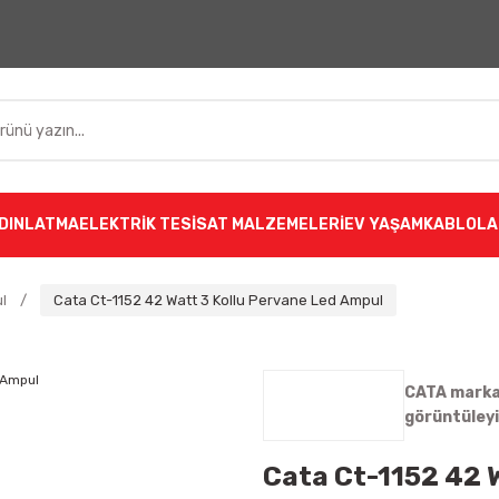
DINLATMA
ELEKTRİK TESİSAT MALZEMELERİ
EV YAŞAM
KABLOLA
l
Cata Ct-1152 42 Watt 3 Kollu Pervane Led Ampul
CATA markas
görüntüley
Cata Ct-1152 42 