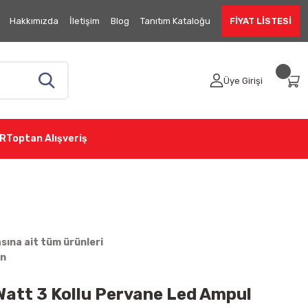
Hakkımızda
İletişim
Blog
Tanıtım Kataloğu
FİYAT LİSTESİ
Üye Girişi
R
Toptan Alışveriş
ına ait tüm ürünleri
in
Watt 3 Kollu Pervane Led Ampul