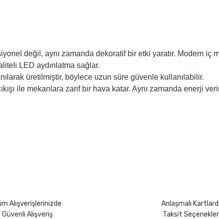
yonel değil, aynı zamanda dekoratif bir etki yaratır. Modern iç m
aliteli LED aydınlatma sağlar.
larak üretilmiştir, böylece uzun süre güvenle kullanılabilir.
ıkışı ile mekanlara zarif bir hava katar. Aynı zamanda enerji v
yetersiz gördüğünüz noktaları öneri formunu kullanarak tarafımıza iletebili
Bu ürüne ilk yorumu siz yapın!
Yorum Yaz
m Alışverişlerinizde
Anlaşmalı Kartlard
Güvenli Alışveriş
Taksit Seçenekler