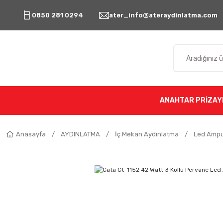
0850 281 0294
ater_info@ateraydinlatma.com
ANAHTAR PRİZ
AY
Anasayfa
AYDINLATMA
İç Mekan Aydınlatma
Led Ampu