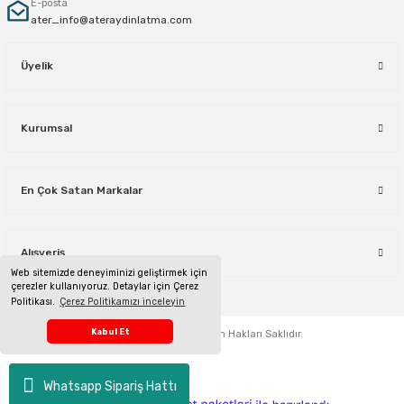
E-posta
ater_info@ateraydinlatma.com
Üyelik
Kurumsal
En Çok Satan Markalar
Alışveriş
Web sitemizde deneyiminizi geliştirmek için
çerezler kullanıyoruz. Detaylar için Çerez
Politikası.
Çerez Politikamızı inceleyin
Telefon Sipariş Hattı
Kabul Et
ateraydinlatma.com
Tüm Hakları Saklıdır.
Whatsapp Sipariş Hattı
ideasoft
ile