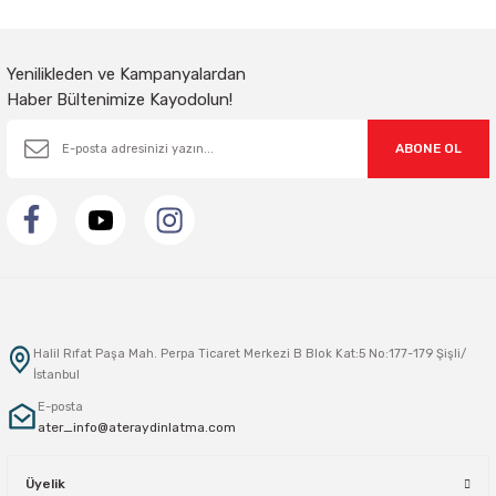
Gönder
Yenilikleden ve Kampanyalardan
Haber Bültenimize Kayodolun!
ABONE OL
Halil Rıfat Paşa Mah. Perpa Ticaret Merkezi B Blok Kat:5 No:177-179 Şişli/
İstanbul
E-posta
ater_info@ateraydinlatma.com
Üyelik