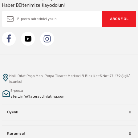
Haber Bültenimize Kayodolun!
ABONE OL
Halil Rıfat Paşa Mah. Perpa Ticaret Merkezi B Blok Kat:5 No:177-179 Şişli/
İstanbul
E-posta
ater_info@ateraydinlatma.com
Üyelik
Kurumsal