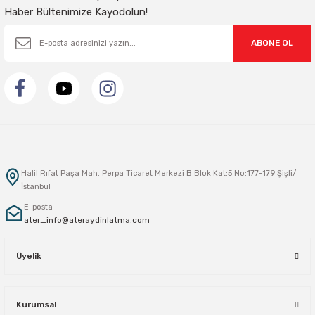
Haber Bültenimize Kayodolun!
ABONE OL
Halil Rıfat Paşa Mah. Perpa Ticaret Merkezi B Blok Kat:5 No:177-179 Şişli/
İstanbul
E-posta
ater_info@ateraydinlatma.com
Üyelik
Kurumsal