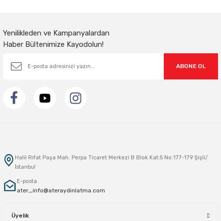
Gönder
Yenilikleden ve Kampanyalardan
Haber Bültenimize Kayodolun!
ABONE OL
Halil Rıfat Paşa Mah. Perpa Ticaret Merkezi B Blok Kat:5 No:177-179 Şişli/
İstanbul
E-posta
ater_info@ateraydinlatma.com
Üyelik