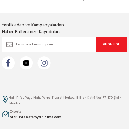
Gönder
Yenilikleden ve Kampanyalardan
Haber Bültenimize Kayodolun!
ABONE OL
Halil Rıfat Paşa Mah. Perpa Ticaret Merkezi B Blok Kat:5 No:177-179 Şişli/
İstanbul
E-posta
ater_info@ateraydinlatma.com