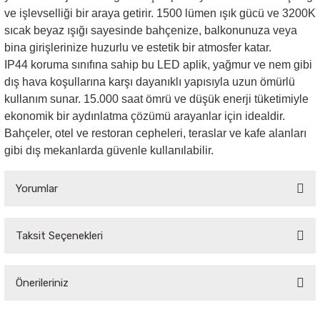
ve işlevselliği bir araya getirir. 1500 lümen ışık gücü ve 3200K
sıcak beyaz ışığı sayesinde bahçenize, balkonunuza veya
bina girişlerinize huzurlu ve estetik bir atmosfer katar.
IP44 koruma sınıfına sahip bu LED aplik, yağmur ve nem gibi
dış hava koşullarına karşı dayanıklı yapısıyla uzun ömürlü
kullanım sunar. 15.000 saat ömrü ve düşük enerji tüketimiyle
ekonomik bir aydınlatma çözümü arayanlar için idealdir.
Bahçeler, otel ve restoran cepheleri, teraslar ve kafe alanları
gibi dış mekanlarda güvenle kullanılabilir.
Yorumlar
Taksit Seçenekleri
Bu ürüne ilk yorumu siz yapın!
Önerileriniz
Yorum Yaz
Bu ürünün fiyat bilgisi, resim, ürün açıklamalarında ve diğer konularda