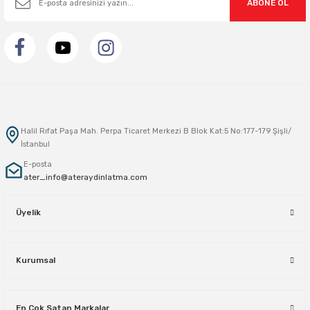
ABONE OL
Halil Rıfat Paşa Mah. Perpa Ticaret Merkezi B Blok Kat:5 No:177-179 Şişli/
İstanbul
E-posta
ater_info@ateraydinlatma.com
Üyelik
Kurumsal
En Çok Satan Markalar