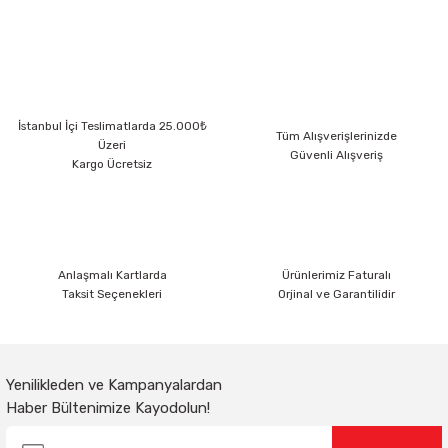
yetersiz gördüğünüz noktaları öneri formunu kullanarak tarafımıza
iletebilirsiniz.
Görüş ve önerileriniz için teşekkür ederiz.
Ürün resmi kalitesiz, bozuk veya görüntülenemiyor.
İstanbul İçi Teslimatlarda 25.000₺
Ürün açıklamasında eksik bilgiler bulunuyor.
Tüm Alışverişlerinizde
Üzeri
Güvenli Alışveriş
Ürün bilgilerinde hatalar bulunuyor.
Kargo Ücretsiz
Ürün fiyatı diğer sitelerden daha pahalı.
Bu ürüne benzer farklı alternatifler olmalı.
Anlaşmalı Kartlarda
Ürünlerimiz Faturalı
Taksit Seçenekleri
Orjinal ve Garantilidir
Gönder
Yenilikleden ve Kampanyalardan
Haber Bültenimize Kayodolun!