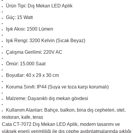
Ürün Tipi: Dış Mekan LED Aplik
Sarkıt Armatür
Güç: 15 Watt
Işık Akısı: 1500 Lümen
Sensörler
Işık Rengi: 3200 Kelvin (Sıcak Beyaz)
Sıva Altı Led Panel
Çalışma Gerilimi: 220V AC
Ömür: 15.000 Saat
Sıva Üstü Led Panel
Boyutlar: 40 x 29 x 30 cm
Sıva Üstü Linear
Koruma Sınıfı: IP44 (Suya ve toza karşı korumalı)
Malzeme: Dayanıklı dış mekan gövdesi
Kullanım Alanları: Bahçe, balkon, bina dış cepheleri, otel,
restoran, kafe, teras
Cata CT-7072 Dış Mekan LED Aplik, modern tasarımı ve
yüksek enerji verimliliği ile dış cephe aydınlatmalarında şıklığı