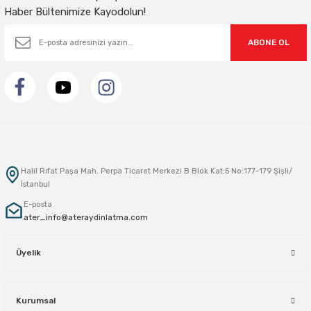
Haber Bültenimize Kayodolun!
ABONE OL
Halil Rıfat Paşa Mah. Perpa Ticaret Merkezi B Blok Kat:5 No:177-179 Şişli/
İstanbul
E-posta
ater_info@ateraydinlatma.com
Üyelik
Kurumsal