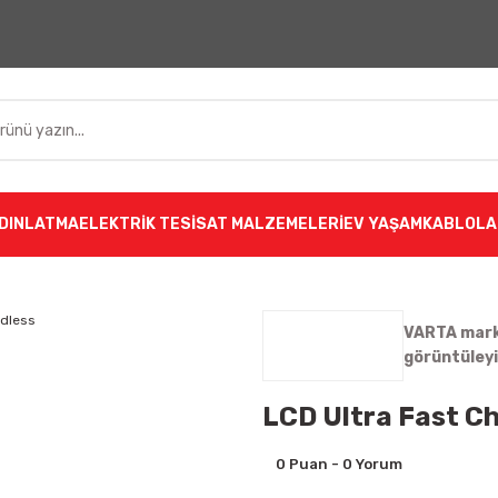
DINLATMA
ELEKTRİK TESİSAT MALZEMELERİ
EV YAŞAM
KABLOLA
VARTA marka
görüntüley
LCD Ultra Fast C
0 Puan - 0 Yorum