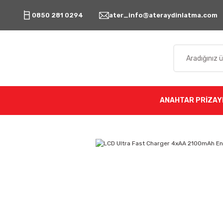
0850 281 0294
ater_info@ateraydinlatma.com
ANAHTAR PRİZ
AY