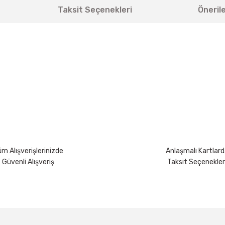
Taksit Seçenekleri
Önerile
yetersiz gördüğünüz noktaları öneri formunu kullanarak tarafımıza iletebili
Bu ürüne ilk yorumu siz yapın!
Yorum Yaz
m Alışverişlerinizde
Anlaşmalı Kartlard
Güvenli Alışveriş
Taksit Seçenekler
Gönder