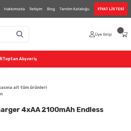
Hakkımızda
İletişim
Blog
Tanıtım Kataloğu
FİYAT LİSTESİ
Üye Girişi
R
Toptan Alışveriş
sına ait tüm ürünleri
in
harger 4xAA 2100mAh Endless