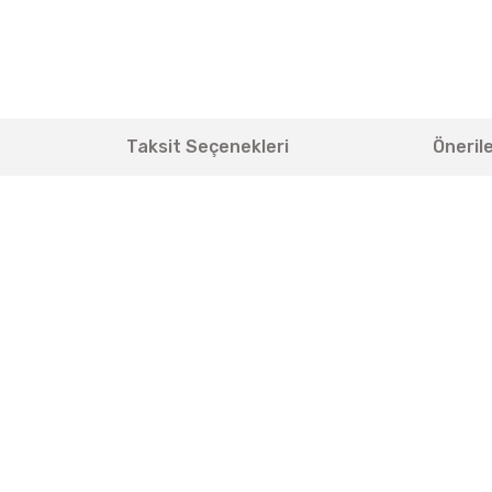
Taksit Seçenekleri
Önerile
yetersiz gördüğünüz noktaları öneri formunu kullanarak tarafımıza iletebili
Bu ürüne ilk yorumu siz yapın!
Yorum Yaz