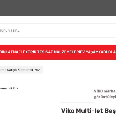
DINLATMA
ELEKTRİK TESİSAT MALZEMELERİ
EV YAŞAM
KABLOLA
pma Karşıtı Klemensli Priz
VİKO markas
görüntüley
Viko Multi-let Be