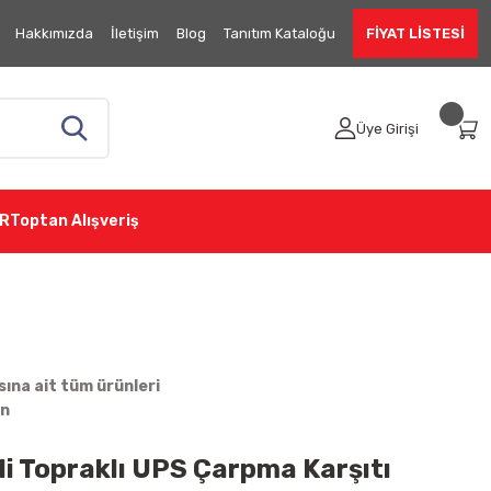
Hakkımızda
İletişim
Blog
Tanıtım Kataloğu
FİYAT LİSTESİ
Üye Girişi
R
Toptan Alışveriş
ına ait tüm ürünleri
in
şli Topraklı UPS Çarpma Karşıtı