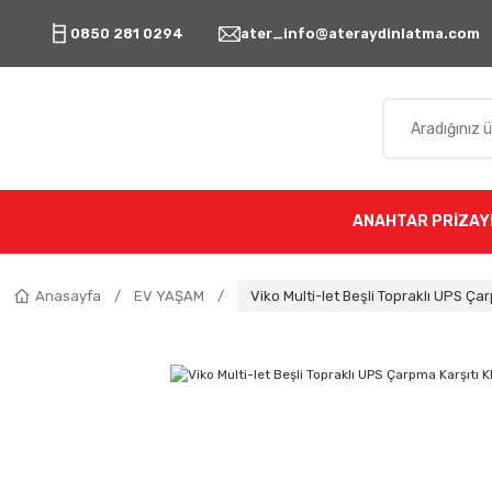
0850 281 0294
ater_info@ateraydinlatma.com
ANAHTAR PRİZ
AY
Anasayfa
EV YAŞAM
Viko Multi-let Beşli Topraklı UPS Çar