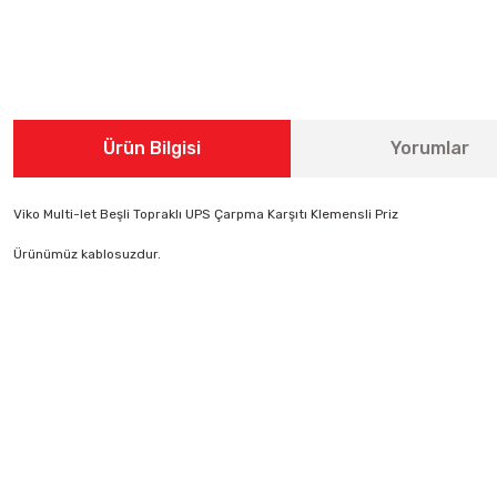
Ürün Bilgisi
Yorumlar
Viko Multi-let Beşli Topraklı UPS Çarpma Karşıtı Klemensli Priz
Ürünümüz kablosuzdur.
Bu ürünün fiyat bilgisi, resim, ürün açıklamalarında ve diğer konularda 
Görüş ve önerileriniz için teşekkür ederiz.
Ürün resmi kalitesiz, bozuk veya görüntülenemiyor.
Ürün açıklamasında eksik bilgiler bulunuyor.
Ürün bilgilerinde hatalar bulunuyor.
Ürün fiyatı diğer sitelerden daha pahalı.