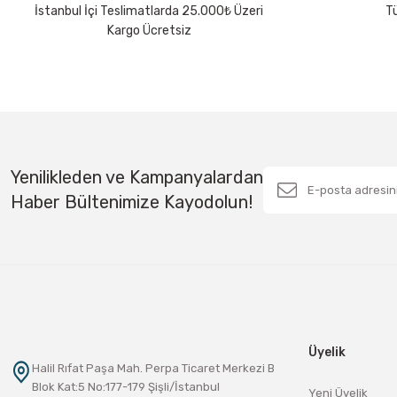
İstanbul İçi Teslimatlarda 25.000₺ Üzeri
Tü
Bu ürüne benzer farklı alternatifler olmalı.
Kargo Ücretsiz
Yenilikleden ve Kampanyalardan
Haber Bültenimize Kayodolun!
Üyelik
Halil Rıfat Paşa Mah. Perpa Ticaret Merkezi B
Blok Kat:5 No:177-179 Şişli/İstanbul
Yeni Üyelik