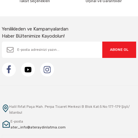
Taksit Seçenekleri
Orjinal ve Garantilidir
Gönder
Yenilikleden ve Kampanyalardan
Haber Bültenimize Kayodolun!
ABONE OL
Halil Rıfat Paşa Mah. Perpa Ticaret Merkezi B Blok Kat:5 No:177-179 Şişli/
İstanbul
E-posta
ater_info@ateraydinlatma.com