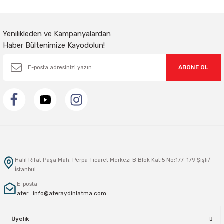
Gönder
Yenilikleden ve Kampanyalardan
Haber Bültenimize Kayodolun!
ABONE OL
Halil Rıfat Paşa Mah. Perpa Ticaret Merkezi B Blok Kat:5 No:177-179 Şişli/
İstanbul
E-posta
ater_info@ateraydinlatma.com
Üyelik