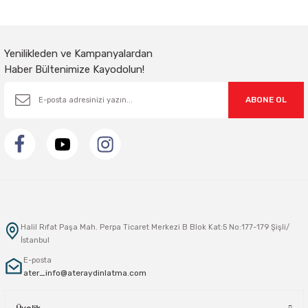
Gönder
Yenilikleden ve Kampanyalardan
Haber Bültenimize Kayodolun!
ABONE OL
Halil Rıfat Paşa Mah. Perpa Ticaret Merkezi B Blok Kat:5 No:177-179 Şişli/
İstanbul
E-posta
ater_info@ateraydinlatma.com