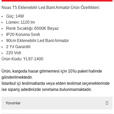
Noas T5 Eklenebilir Led Bant Armatür Ürün Özellikleri:
Sarkıt Armatür
Güç: 14W
Lümen: 112
0 lm
Sensörler
Renk Sıcaklığı: 6500K Beyaz
IP20 Koruma Sınıfı
90cm Eklenebilir Led Bant Armatür
Sıva Altı Led Panel
2 Yıl Garantili
220 Volt
Sıva Üstü Led Panel
Ürün Kodu: YL97-1400
Sıva Üstü Linear
Ürün, kargoda hasar görmemesi için 10'lu paket halinde
gönderilmektedir.
İstanbul içi teslimatlarda veya elden teslimat seçeneklerinde
ise sipariş adedinizde sınırlama bulunmamaktadır.
Yorumlar