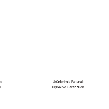
rsiniz.
a
Ürünlerimiz Faturalı
i
Orjinal ve Garantilidir