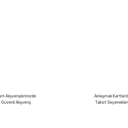
yetersiz gördüğünüz noktaları öneri formunu kullanarak tarafımıza iletebili
Bu ürüne ilk yorumu siz yapın!
Yorum Yaz
m Alışverişlerinizde
Anlaşmalı Kartlard
Güvenli Alışveriş
Taksit Seçenekler