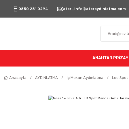
0850 281 0294
ater_info@ateraydinlatma.com
ANAHTAR PRİZ
AY
Anasayfa
AYDINLATMA
İç Mekan Aydınlatma
Led Spot