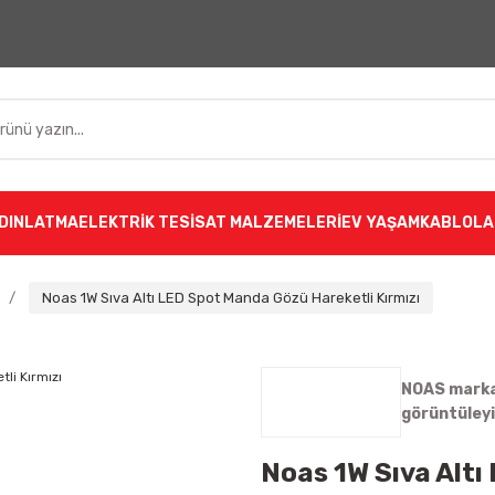
DINLATMA
ELEKTRİK TESİSAT MALZEMELERİ
EV YAŞAM
KABLOLA
Noas 1W Sıva Altı LED Spot Manda Gözü Hareketli Kırmızı
NOAS markas
görüntüley
Noas 1W Sıva Altı