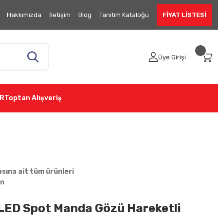
Hakkımızda
İletişim
Blog
Tanıtım Kataloğu
FİYAT LİSTESİ
Üye Girişi
R
Toptan Alışveriş
ına ait tüm ürünleri
in
 LED Spot Manda Gözü Hareketli