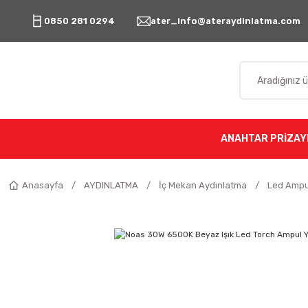
0850 281 0294
ater_info@ateraydinlatma.com
ANAHTAR PRİZ
AY
Anasayfa
AYDINLATMA
İç Mekan Aydınlatma
Led Ampu