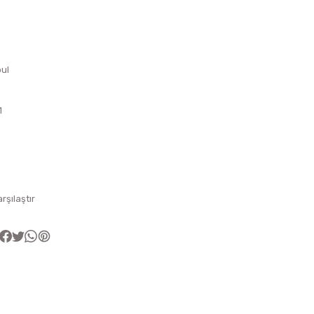
ul
1
arşılaştır