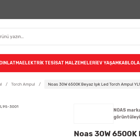
DINLATMA
ELEKTRİK TESİSAT MALZEMELERİ
EV YAŞAM
KABLOLA
l
Torch Ampul
Noas 30W 6500K Beyaz Işık Led Torch Ampul Y
NOAS markas
görüntüley
Noas 30W 6500K B