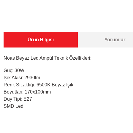
Ürün Bilgisi
Yorumlar
Noas Beyaz Led Ampül Teknik Özellikleri;
Güç: 30W
Işık Akısı: 2930lm
Renk Sıcaklığı: 6500K Beyaz Işık
Boyutları: 170x100mm
Duy Tipi: E27
SMD Led
Bu ürünün fiyat bilgisi, resim, ürün açıklamalarında ve diğer konularda 
Görüş ve önerileriniz için teşekkür ederiz.