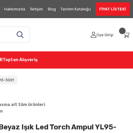
Hakkımızda
İletişim
Blog
Tanıtım Kataloğu
FİYAT LİSTESİ
Üye Girişi
R
Toptan Alışveriş
L95-3001
ına ait tüm ürünleri
in
eyaz Işık Led Torch Ampul YL95-