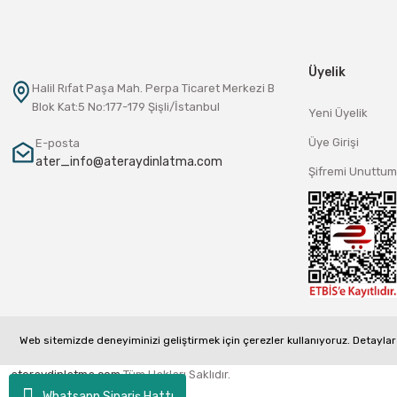
Üyelik
Halil Rıfat Paşa Mah. Perpa Ticaret Merkezi B
Blok Kat:5 No:177-179 Şişli/İstanbul
Yeni Üyelik
Üye Girişi
E-posta
ater_info@ateraydinlatma.com
Şifremi Unuttum
Web sitemizde deneyiminizi geliştirmek için çerezler kullanıyoruz. Detaylar 
ateraydinlatma.com
Tüm Hakları Saklıdır.
Whatsapp Sipariş Hattı