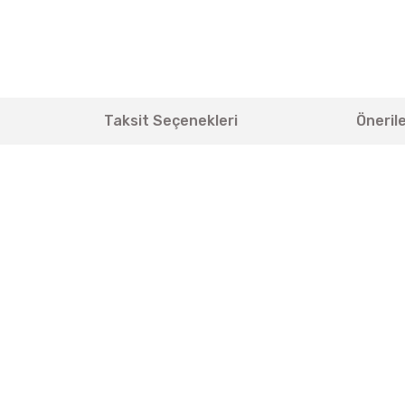
Taksit Seçenekleri
Önerile
yetersiz gördüğünüz noktaları öneri formunu kullanarak tarafımıza iletebili
Bu ürüne ilk yorumu siz yapın!