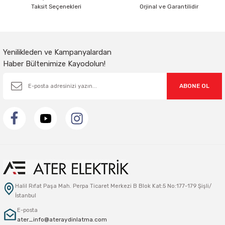
Taksit Seçenekleri
Orjinal ve Garantilidir
Gönder
Yenilikleden ve Kampanyalardan
Haber Bültenimize Kayodolun!
ABONE OL
Halil Rıfat Paşa Mah. Perpa Ticaret Merkezi B Blok Kat:5 No:177-179 Şişli/
İstanbul
E-posta
ater_info@ateraydinlatma.com