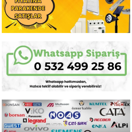
Sarkıt Armatür
Sensörler
Sıva Altı Led Panel
Sıva Üstü Led Panel
Sıva Üstü Linear