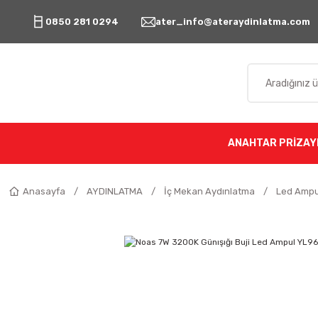
0850 281 0294
ater_info@ateraydinlatma.com
ANAHTAR PRİZ
AY
Anasayfa
AYDINLATMA
İç Mekan Aydınlatma
Led Ampu