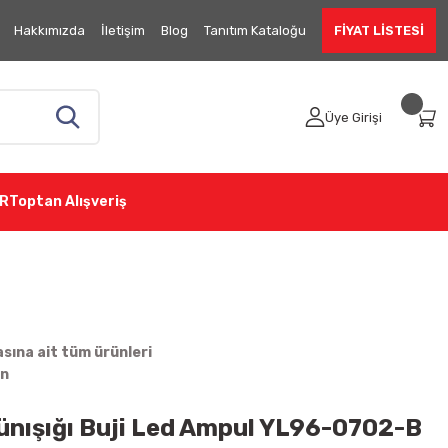
Hakkımızda
İletişim
Blog
Tanıtım Kataloğu
FİYAT LİSTESİ
Üye Girişi
R
Toptan Alışveriş
ına ait tüm ürünleri
in
nışığı Buji Led Ampul YL96-0702-B