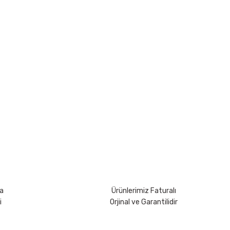
rsiniz.
a
Ürünlerimiz Faturalı
i
Orjinal ve Garantilidir