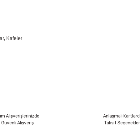
ar, Kafeler
yetersiz gördüğünüz noktaları öneri formunu kullanarak tarafımıza iletebili
Bu ürüne ilk yorumu siz yapın!
Yorum Yaz
m Alışverişlerinizde
Anlaşmalı Kartlard
Güvenli Alışveriş
Taksit Seçenekler