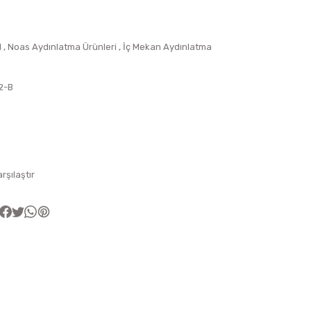
l
,
Noas Aydınlatma Ürünleri
,
İç Mekan Aydınlatma
2-B
arşılaştır