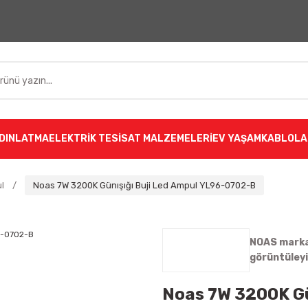
DINLATMA
ELEKTRİK TESİSAT MALZEMELERİ
EV YAŞAM
KABLOLA
l
Noas 7W 3200K Günışığı Buji Led Ampul YL96-0702-B
NOAS markas
görüntüley
Noas 7W 3200K Gü