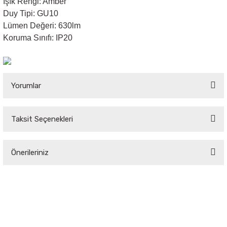
Işık Rengi: Amber
Duy Tipi: GU10
Sarkıt Armatür
Lümen Değeri: 630lm
Koruma Sınıfı: IP20
Sensörler
Sıva Altı Led Panel
Yorumlar
Sıva Üstü Led Panel
Taksit Seçenekleri
Bu ürüne ilk yorumu siz yapın!
Sıva Üstü Linear
Önerileriniz
Yorum Yaz
Bu ürünün fiyat bilgisi, resim, ürün açıklamalarında ve diğer konularda
yetersiz gördüğünüz noktaları öneri formunu kullanarak tarafımıza
iletebilirsiniz.
Görüş ve önerileriniz için teşekkür ederiz.