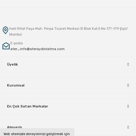
Halil Rıfat Paşa Mah. Perpa Ticaret Merkezi B Blok Kat:5 No:177-179 Şişli/
İstanbul
E-posta
ater_info@ateraydinlatma.com
Üyelik
Kurumsal
En Çok Satan Markalar
Alışveriş
Web sitemizde deneyiminizi geliştirmek için