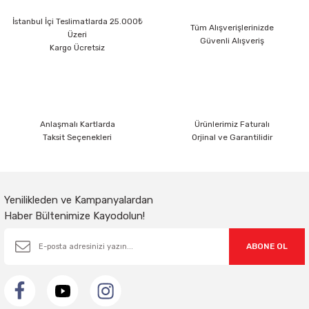
Ürün resmi kalitesiz, bozuk veya görüntülenemiyor.
İstanbul İçi Teslimatlarda 25.000₺
Ürün açıklamasında eksik bilgiler bulunuyor.
Tüm Alışverişlerinizde
Üzeri
Güvenli Alışveriş
Ürün bilgilerinde hatalar bulunuyor.
Kargo Ücretsiz
Ürün fiyatı diğer sitelerden daha pahalı.
Bu ürüne benzer farklı alternatifler olmalı.
Anlaşmalı Kartlarda
Ürünlerimiz Faturalı
Taksit Seçenekleri
Orjinal ve Garantilidir
Gönder
Yenilikleden ve Kampanyalardan
Haber Bültenimize Kayodolun!
ABONE OL