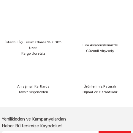
Bu ürünün fiyat bilgisi, resim, ürün açıklamalarında ve diğer konularda
yetersiz gördüğünüz noktaları öneri formunu kullanarak tarafımıza
iletebilirsiniz.
Görüş ve önerileriniz için teşekkür ederiz.
Ürün resmi kalitesiz, bozuk veya görüntülenemiyor.
İstanbul İçi Teslimatlarda 25.000₺
Ürün açıklamasında eksik bilgiler bulunuyor.
Tüm Alışverişlerinizde
Üzeri
Güvenli Alışveriş
Ürün bilgilerinde hatalar bulunuyor.
Kargo Ücretsiz
Ürün fiyatı diğer sitelerden daha pahalı.
Bu ürüne benzer farklı alternatifler olmalı.
Anlaşmalı Kartlarda
Ürünlerimiz Faturalı
Taksit Seçenekleri
Orjinal ve Garantilidir
Gönder
Yenilikleden ve Kampanyalardan
Haber Bültenimize Kayodolun!