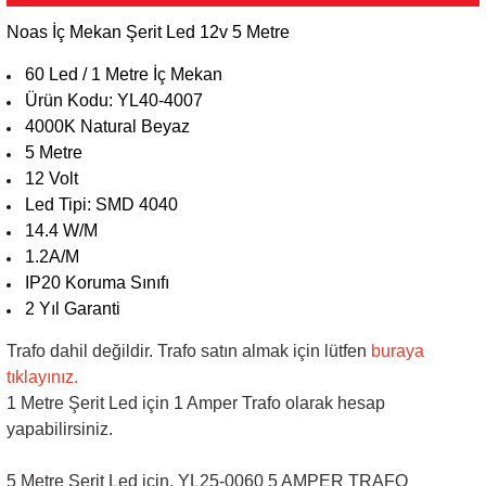
Noas İç Mekan Şerit Led 12v 5 Metre
Sarkıt Armatür
60 Led / 1 Metre İç Mekan
Ürün Kodu: YL40-4007
Sensörler
4000K Natural Beyaz
5 Metre
Sıva Altı Led Panel
12 Volt
Led Tipi: SMD 4040
14.4 W/M
Sıva Üstü Led Panel
1.2A/M
IP20 Koruma Sınıfı
Sıva Üstü Linear
2 Yıl Garanti
Trafo dahil değildir. Trafo satın almak için lütfen
buraya
tıklayınız
.
1 Metre Şerit Led için 1 Amper Trafo olarak hesap
yapabilirsiniz.
5 Metre Şerit Led için,
YL25-0060 5 AMPER TRAFO