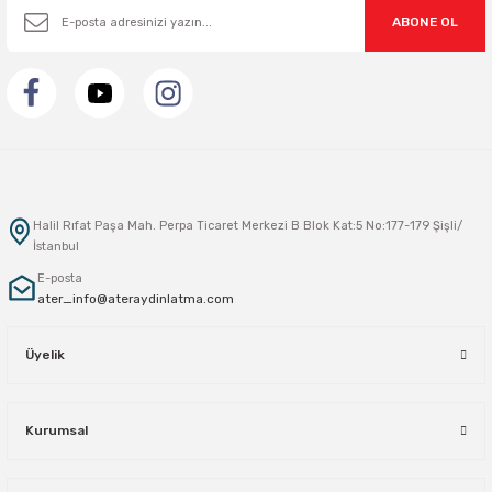
ABONE OL
Halil Rıfat Paşa Mah. Perpa Ticaret Merkezi B Blok Kat:5 No:177-179 Şişli/
İstanbul
E-posta
ater_info@ateraydinlatma.com
Üyelik
Kurumsal