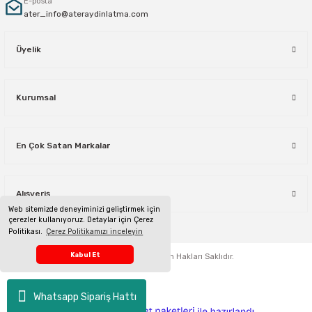
E-posta
ater_info@ateraydinlatma.com
Üyelik
Kurumsal
En Çok Satan Markalar
Alışveriş
Web sitemizde deneyiminizi geliştirmek için
çerezler kullanıyoruz. Detaylar için Çerez
Politikası.
Çerez Politikamızı inceleyin
Telefon Sipariş Hattı
Kabul Et
ateraydinlatma.com
Tüm Hakları Saklıdır.
Whatsapp Sipariş Hattı
ideasoft
ile
e-