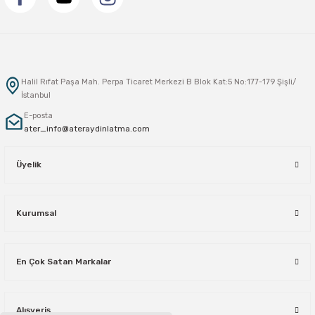
Halil Rıfat Paşa Mah. Perpa Ticaret Merkezi B Blok Kat:5 No:177-179 Şişli/
İstanbul
E-posta
ater_info@ateraydinlatma.com
Üyelik
Kurumsal
En Çok Satan Markalar
Alışveriş