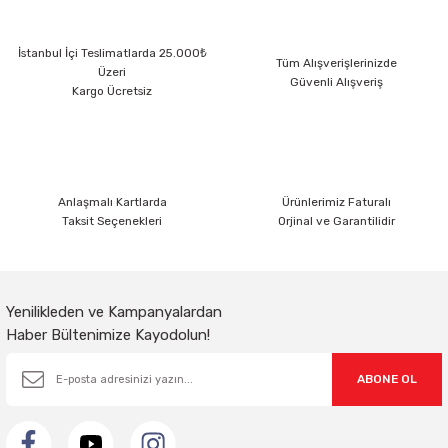
Ürün resmi kalitesiz, bozuk veya görüntülenemiyor.
Sarkıt Armatür
İstanbul İçi Teslimatlarda 25.000₺
Ürün açıklamasında eksik bilgiler bulunuyor.
Tüm Alışverişlerinizde
Üzeri
Güvenli Alışveriş
Ürün bilgilerinde hatalar bulunuyor.
Kargo Ücretsiz
Sensörler
Ürün fiyatı diğer sitelerden daha pahalı.
Bu ürüne benzer farklı alternatifler olmalı.
Sıva Altı Led Panel
Anlaşmalı Kartlarda
Ürünlerimiz Faturalı
Sıva Üstü Led Panel
Taksit Seçenekleri
Orjinal ve Garantilidir
Gönder
Sıva Üstü Linear
Yenilikleden ve Kampanyalardan
Haber Bültenimize Kayodolun!
ABONE OL