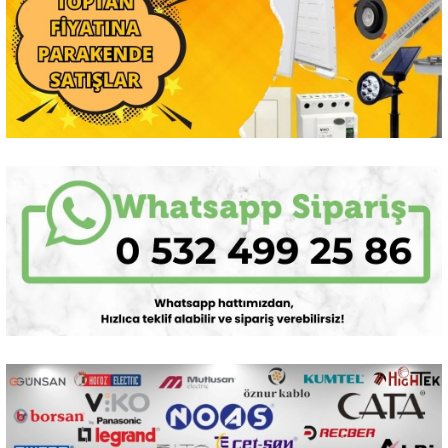
Sarkıt Armatür
Sensörler
Sıva Altı Led Panel
Sıva Üstü Led Panel
Sıva Üstü Linear