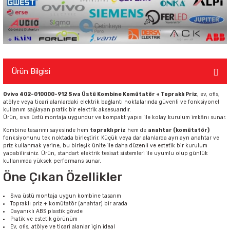
Ürün Bilgisi
Ovivo 402-010000-912 Sıva Üstü Kombine Komütatör + Topraklı Priz
, ev, ofis,
atölye veya ticari alanlardaki elektrik bağlantı noktalarında güvenli ve fonksiyonel
kullanım sağlayan pratik bir elektrik aksesuarıdır.
Ürün, sıva üstü montaja uygundur ve kompakt yapısı ile kolay kurulum imkânı sunar.
Kombine tasarımı sayesinde hem
topraklı priz
hem de
anahtar (komütatör)
fonksiyonunu tek noktada birleştirir. Küçük veya dar alanlarda ayrı ayrı anahtar ve
priz kullanmak yerine, bu birleşik ünite ile daha düzenli ve estetik bir kurulum
yapabilirsiniz. Ürün, standart elektrik tesisat sistemleri ile uyumlu olup günlük
kullanımda yüksek performans sunar.
Öne Çıkan Özellikler
Sıva üstü montaja uygun kombine tasarım
Topraklı priz + komütatör (anahtar) bir arada
Dayanıklı ABS plastik gövde
Pratik ve estetik görünüm
Ev, ofis, atölye ve ticari alanlar için ideal