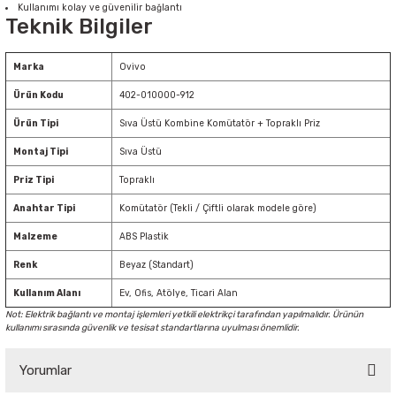
Kullanımı kolay ve güvenilir bağlantı
Teknik Bilgiler
Marka
Ovivo
Ürün Kodu
402-010000-912
Ürün Tipi
Sıva Üstü Kombine Komütatör + Topraklı Priz
Montaj Tipi
Sıva Üstü
Priz Tipi
Topraklı
Anahtar Tipi
Komütatör (Tekli / Çiftli olarak modele göre)
Malzeme
ABS Plastik
Renk
Beyaz (Standart)
Kullanım Alanı
Ev, Ofis, Atölye, Ticari Alan
Not: Elektrik bağlantı ve montaj işlemleri yetkili elektrikçi tarafından yapılmalıdır. Ürünün
kullanımı sırasında güvenlik ve tesisat standartlarına uyulması önemlidir.
Yorumlar