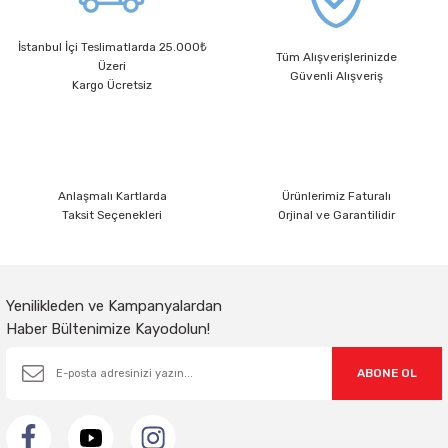
Nivo Sıva Üstü Light Anahtarı - 402-010000-205
İstanbul İçi Teslimatlarda 25.000₺
Gönder
Tüm Alışverişlerinizde
Üzeri
Güvenli Alışveriş
Kargo Ücretsiz
Anlaşmalı Kartlarda
Ürünlerimiz Faturalı
Taksit Seçenekleri
Orjinal ve Garantilidir
Yenilikleden ve Kampanyalardan
Haber Bültenimize Kayodolun!
ABONE OL