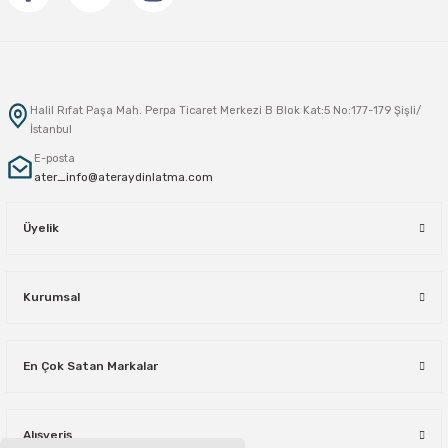
Halil Rıfat Paşa Mah. Perpa Ticaret Merkezi B Blok Kat:5 No:177-179 Şişli/
İstanbul
E-posta
ater_info@ateraydinlatma.com
Üyelik
Kurumsal
En Çok Satan Markalar
Alışveriş