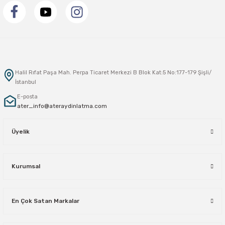
Halil Rıfat Paşa Mah. Perpa Ticaret Merkezi B Blok Kat:5 No:177-179 Şişli/
İstanbul
E-posta
ater_info@ateraydinlatma.com
Üyelik
Kurumsal
En Çok Satan Markalar