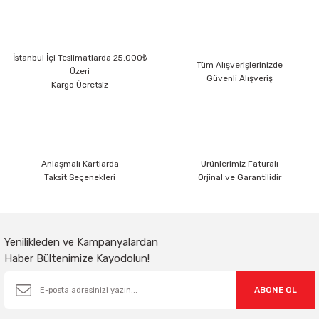
Görüş ve önerileriniz için teşekkür ederiz.
Ürün resmi kalitesiz, bozuk veya görüntülenemiyor.
İstanbul İçi Teslimatlarda 25.000₺
Ürün açıklamasında eksik bilgiler bulunuyor.
Tüm Alışverişlerinizde
Üzeri
Güvenli Alışveriş
Ürün bilgilerinde hatalar bulunuyor.
Kargo Ücretsiz
Ürün fiyatı diğer sitelerden daha pahalı.
Bu ürüne benzer farklı alternatifler olmalı.
Anlaşmalı Kartlarda
Ürünlerimiz Faturalı
Taksit Seçenekleri
Orjinal ve Garantilidir
Gönder
Yenilikleden ve Kampanyalardan
Haber Bültenimize Kayodolun!
ABONE OL