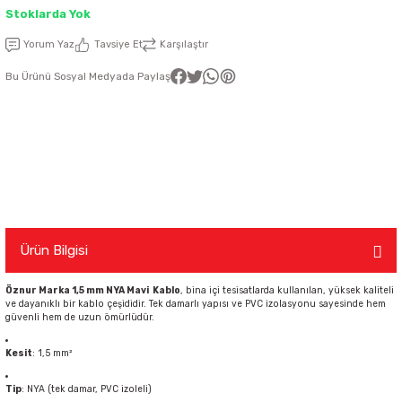
Stoklarda Yok
latma Ürünleri
nda
ı
Viko Karre Beyaz Çerçeveler
Şerit Led Takım
Ayarlanabilir Led Spot
Cata Ray Spot
Noas Ayarlanabilir Led Panel
Uzaktan Kumandalar
Yorum Yaz
Tavsiye Et
Karşılaştır
Bu Ürünü Sosyal Medyada Paylaş
Led Kumanda
Dekoratif Spot Armatürler
Cata Merdiven ve Koridor Aydınlatm
Noas Etanj Bant Armatür
Uzaktan Kumandalı Ziller
emeleri
Led Trafoları
Duylar
Dış Mekan Şerit Led
Floresan
Hortum Led 220 Volt
Gece Lambası
Ürün Bilgisi
Modül Led
Led Ampul
Öznur Marka 1,5 mm NYA Mavi Kablo
, bina içi tesisatlarda kullanılan, yüksek kaliteli
ve dayanıklı bir kablo çeşididir. Tek damarlı yapısı ve PVC izolasyonu sayesinde hem
güvenli hem de uzun ömürlüdür.
Pixel Led
Masa Lambası
Kesit
: 1,5 mm²
Tip
: NYA (tek damar, PVC izoleli)
Rustik Ampul