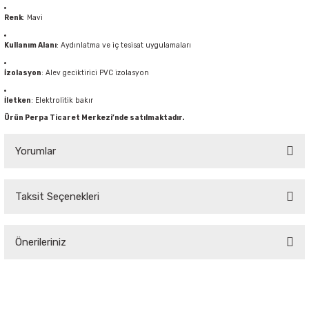
Renk
: Mavi
Sarkıt Armatür
Kullanım Alanı
: Aydınlatma ve iç tesisat uygulamaları
Sensörler
İzolasyon
: Alev geciktirici PVC izolasyon
İletken
: Elektrolitik bakır
Sıva Altı Led Panel
Ürün Perpa Ticaret Merkezi’nde satılmaktadır.
Yorumlar
Sıva Üstü Led Panel
Sıva Üstü Linear
Taksit Seçenekleri
Bu ürüne ilk yorumu siz yapın!
Önerileriniz
Yorum Yaz
Bu ürünün fiyat bilgisi, resim, ürün açıklamalarında ve diğer konularda
yetersiz gördüğünüz noktaları öneri formunu kullanarak tarafımıza
iletebilirsiniz.