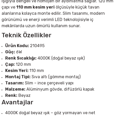
ışığıyla dengeli ve homojen bir aydınlatma sağlar. 120 mm
çapı ve
110 mm kesim yeri
ölçüsüyle küçük tavan
Sarkıt Armatür
alanlarına kolayca monte edilir. Slim tasarımı, modern
görünümü ve enerji verimli LED teknolojisiyle iç
mekânlarda uzun ömürlü kullanım sunar.
Sensörler
Teknik Özellikler
Sıva Altı Led Panel
Ürün Kodu:
210495
Güç:
6W
Sıva Üstü Led Panel
Renk Sıcaklığı:
4000K (doğal beyaz ışık)
Çap:
120 mm
Kesim Yeri:
110 mm
Sıva Üstü Linear
Montaj Tipi:
Sıva altı (gömme montaj)
Tasarım:
Slim – ince çerçeveli yapı
Malzeme:
Alüminyum gövde, difüzörlü kapak
Renk:
Beyaz
Avantajlar
4000K doğal beyaz ışık – göz yormayan ve net