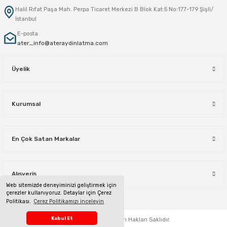
Halil Rıfat Paşa Mah. Perpa Ticaret Merkezi B Blok Kat:5 No:177-179 Şişli/
İstanbul
E-posta
ater_info@ateraydinlatma.com
Üyelik
Kurumsal
En Çok Satan Markalar
Alışveriş
Web sitemizde deneyiminizi geliştirmek için
çerezler kullanıyoruz. Detaylar için Çerez
Politikası.
Çerez Politikamızı inceleyin
Telefon Sipariş Hattı
Kabul Et
ateraydinlatma.com
Tüm Hakları Saklıdır.