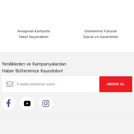
Pelsan Tio 18W Slim Sıva Altı Led Panel 3000K
Anlaşmalı Kartlarda
Ürünlerimiz Faturalı
Taksit Seçenekleri
Orjinal ve Garantilidir
Pelsan Tio 9W Slim Sıva Altı LED Panel – 3000K 210497
Yenilikleden ve Kampanyalardan
Haber Bültenimize Kayodolun!
ABONE OL