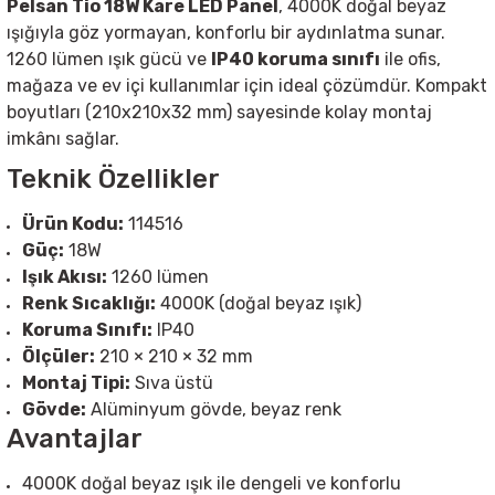
Pelsan Tio 18W Kare LED Panel
, 4000K doğal beyaz
ışığıyla göz yormayan, konforlu bir aydınlatma sunar.
Sarkıt Armatür
1260 lümen ışık gücü ve
IP40 koruma sınıfı
ile ofis,
mağaza ve ev içi kullanımlar için ideal çözümdür. Kompakt
boyutları (210x210x32 mm) sayesinde kolay montaj
Sensörler
imkânı sağlar.
Teknik Özellikler
Sıva Altı Led Panel
Ürün Kodu:
114516
Sıva Üstü Led Panel
Güç:
18W
Işık Akısı:
1260 lümen
Renk Sıcaklığı:
4000K (doğal beyaz ışık)
Sıva Üstü Linear
Koruma Sınıfı:
IP40
Ölçüler:
210 × 210 × 32 mm
Montaj Tipi:
Sıva üstü
Gövde:
Alüminyum gövde, beyaz renk
Avantajlar
4000K doğal beyaz ışık ile dengeli ve konforlu