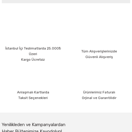
Bu ürünün fiyat bilgisi, resim, ürün açıklamalarında ve diğer konularda
yetersiz gördüğünüz noktaları öneri formunu kullanarak tarafımıza
iletebilirsiniz.
Görüş ve önerileriniz için teşekkür ederiz.
Ürün resmi kalitesiz, bozuk veya görüntülenemiyor.
İstanbul İçi Teslimatlarda 25.000₺
Ürün açıklamasında eksik bilgiler bulunuyor.
Tüm Alışverişlerinizde
Üzeri
Güvenli Alışveriş
Ürün bilgilerinde hatalar bulunuyor.
Kargo Ücretsiz
Ürün fiyatı diğer sitelerden daha pahalı.
Bu ürüne benzer farklı alternatifler olmalı.
Anlaşmalı Kartlarda
Ürünlerimiz Faturalı
Taksit Seçenekleri
Orjinal ve Garantilidir
Gönder
Yenilikleden ve Kampanyalardan
Haber Bültenimize Kayodolun!