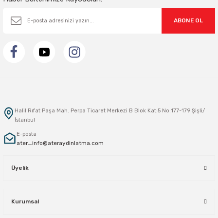
ABONE OL
Halil Rıfat Paşa Mah. Perpa Ticaret Merkezi B Blok Kat:5 No:177-179 Şişli/
İstanbul
E-posta
ater_info@ateraydinlatma.com
Üyelik
Kurumsal