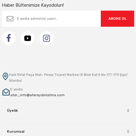
Haber Bültenimize Kayodolun!
ABONE OL
Halil Rıfat Paşa Mah. Perpa Ticaret Merkezi B Blok Kat:5 No:177-179 Şişli/
İstanbul
E-posta
ater_info@ateraydinlatma.com
Üyelik
Kurumsal