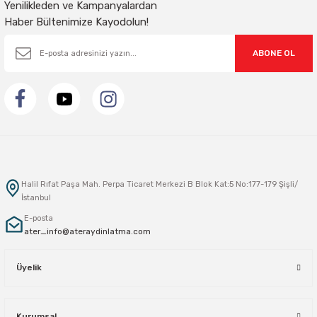
Yenilikleden ve Kampanyalardan
Haber Bültenimize Kayodolun!
ABONE OL
Halil Rıfat Paşa Mah. Perpa Ticaret Merkezi B Blok Kat:5 No:177-179 Şişli/
İstanbul
E-posta
ater_info@ateraydinlatma.com
Üyelik
Kurumsal