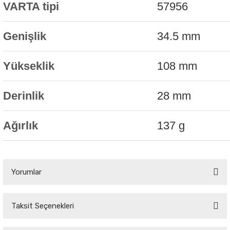
VARTA tipi
57956
Genişlik
34.5 mm
Yükseklik
108 mm
Derinlik
28 mm
Ağırlık
137 g
Yorumlar
Taksit Seçenekleri
Bu ürüne ilk yorumu siz yapın!