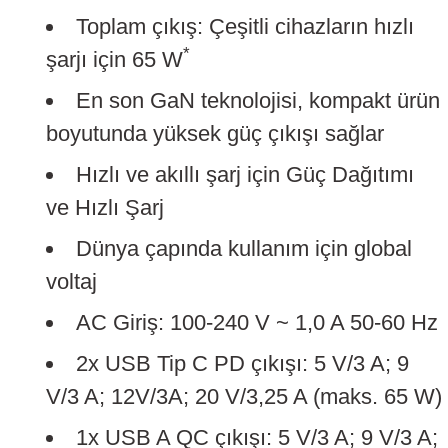
Toplam çıkış: Çeşitli cihazların hızlı
Sarkıt Armatür
*
şarjı için 65 W
En son GaN teknolojisi, kompakt ürün
Sensörler
boyutunda yüksek güç çıkışı sağlar
Sıva Altı Led Panel
Hızlı ve akıllı şarj için Güç Dağıtımı
ve Hızlı Şarj
Sıva Üstü Led Panel
Dünya çapında kullanım için global
Sıva Üstü Linear
voltaj
AC Giriş: 100-240 V ~ 1,0 A 50-60 Hz
2x USB Tip C PD çıkışı: 5 V/3 A; 9
V/3 A; 12V/3A; 20 V/3,25 A (maks. 65 W)
1x USB A QC çıkışı: 5 V/3 A; 9 V/3 A;