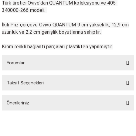
Türk üretici Ovivo'dan QUANTUM koleksiyonu ve 405-
340000-266 modeli.
Sarkıt Armatür
İkili Priz çerçeve Ovivo QUANTUM 9 cm yükseklik, 12,9 cm
uzunluk ve 2,2 cm genişlik boyutlarına sahiptir.
Sensörler
Krom renkli bağlantı parçaları plastikten yapılmıştır.
Sıva Altı Led Panel
Yorumlar
Sıva Üstü Led Panel
Taksit Seçenekleri
Sıva Üstü Linear
Bu ürüne ilk yorumu siz yapın!
Önerileriniz
Yorum Yaz
Bu ürünün fiyat bilgisi, resim, ürün açıklamalarında ve diğer konularda
yetersiz gördüğünüz noktaları öneri formunu kullanarak tarafımıza
iletebilirsiniz.
Görüş ve önerileriniz için teşekkür ederiz.