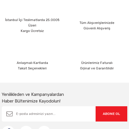
Ürün resmi kalitesiz, bozuk veya görüntülenemiyor.
İstanbul İçi Teslimatlarda 25.000₺
Ürün açıklamasında eksik bilgiler bulunuyor.
Tüm Alışverişlerinizde
Üzeri
Güvenli Alışveriş
Ürün bilgilerinde hatalar bulunuyor.
Kargo Ücretsiz
Ürün fiyatı diğer sitelerden daha pahalı.
Bu ürüne benzer farklı alternatifler olmalı.
Anlaşmalı Kartlarda
Ürünlerimiz Faturalı
Taksit Seçenekleri
Orjinal ve Garantilidir
Gönder
Yenilikleden ve Kampanyalardan
Haber Bültenimize Kayodolun!
ABONE OL