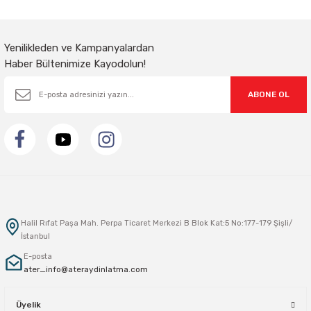
Gönder
Yenilikleden ve Kampanyalardan
Haber Bültenimize Kayodolun!
ABONE OL
Halil Rıfat Paşa Mah. Perpa Ticaret Merkezi B Blok Kat:5 No:177-179 Şişli/
İstanbul
E-posta
ater_info@ateraydinlatma.com
Üyelik