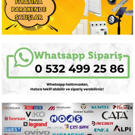
Sarkıt Armatür
Sensörler
Sıva Altı Led Panel
Sıva Üstü Led Panel
Sıva Üstü Linear