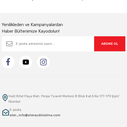
Gönder
Yenilikleden ve Kampanyalardan
Haber Bültenimize Kayodolun!
ABONE OL
Halil Rıfat Paşa Mah. Perpa Ticaret Merkezi B Blok Kat:5 No:177-179 Şişli/
İstanbul
E-posta
ater_info@ateraydinlatma.com