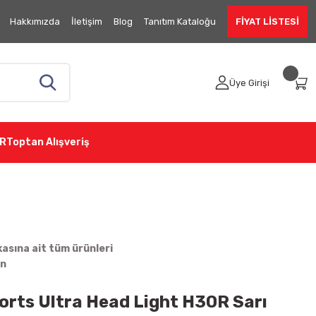
Hakkımızda
İletişim
Blog
Tanıtım Kataloğu
FİYAT LİSTESİ
Üye Girişi
R
Toptan Alışveriş
sına ait tüm ürünleri
in
orts Ultra Head Light H30R Sarı