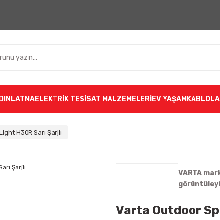
DINLATMA
ELEKTRİK TESİSAT MALZEMELERİ
EV YAŞAM
KABLOLA
ight H30R Sarı Şarjlı
VARTA marka
görüntüley
Varta Outdoor Sp