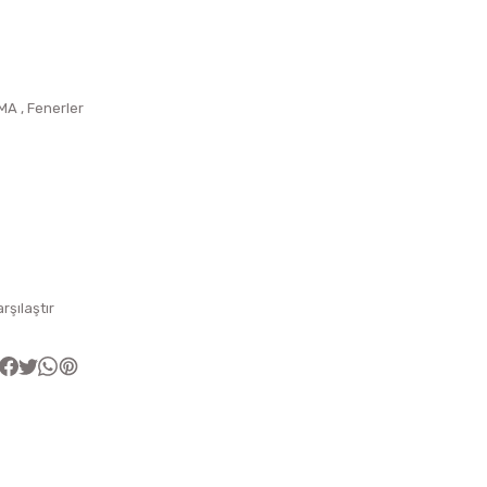
MA
,
Fenerler
arşılaştır