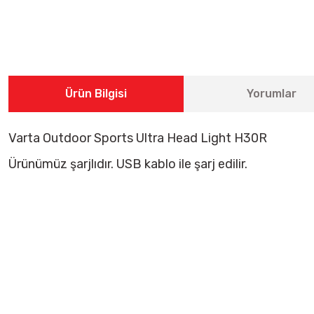
Ürün Bilgisi
Yorumlar
Varta Outdoor Sports Ultra Head Light H30R
Ürünümüz şarjlıdır. USB kablo ile şarj edilir.
Bu ürünün fiyat bilgisi, resim, ürün açıklamalarında ve diğer konularda 
Görüş ve önerileriniz için teşekkür ederiz.
Ürün resmi kalitesiz, bozuk veya görüntülenemiyor.
Ürün açıklamasında eksik bilgiler bulunuyor.
Ürün bilgilerinde hatalar bulunuyor.
Ürün fiyatı diğer sitelerden daha pahalı.