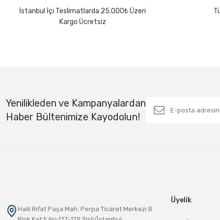
İstanbul İçi Teslimatlarda 25.000₺ Üzeri
Tü
Bu ürüne benzer farklı alternatifler olmalı.
Kargo Ücretsiz
Yenilikleden ve Kampanyalardan
Haber Bültenimize Kayodolun!
Üyelik
Halil Rıfat Paşa Mah. Perpa Ticaret Merkezi B
Blok Kat:5 No:177-179 Şişli/İstanbul