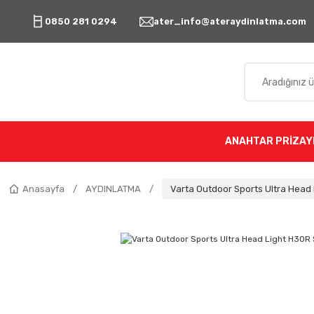
0850 281 0294
ater_info@ateraydinlatma.com
ANAHTAR PRİZ
AY
Anasayfa
AYDINLATMA
Varta Outdoor Sports Ultra Head L