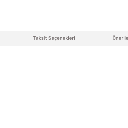
Taksit Seçenekleri
Önerile
yetersiz gördüğünüz noktaları öneri formunu kullanarak tarafımıza iletebili
Bu ürüne ilk yorumu siz yapın!
Yorum Yaz