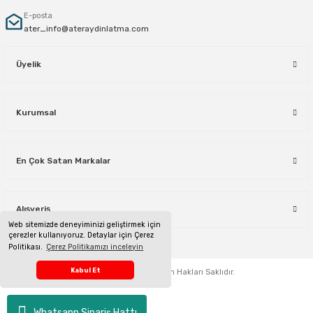
E-posta
ater_info@ateraydinlatma.com
Üyelik
Kurumsal
En Çok Satan Markalar
Alışveriş
Web sitemizde deneyiminizi geliştirmek için
çerezler kullanıyoruz. Detaylar için Çerez
Politikası.
Çerez Politikamızı inceleyin
Telefon Sipariş Hattı
Kabul Et
ateraydinlatma.com
Tüm Hakları Saklıdır.
Whatsapp Sipariş Hattı