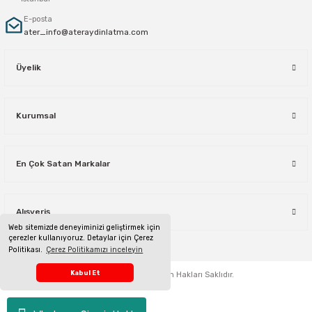
E-posta
ater_info@ateraydinlatma.com
Üyelik
Kurumsal
En Çok Satan Markalar
Alışveriş
Web sitemizde deneyiminizi geliştirmek için
çerezler kullanıyoruz. Detaylar için Çerez
Politikası.
Çerez Politikamızı inceleyin
Telefon Sipariş Hattı
Kabul Et
ateraydinlatma.com
Tüm Hakları Saklıdır.