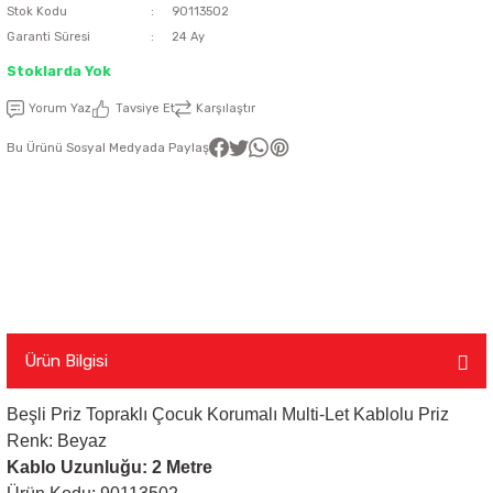
Stok Kodu
90113502
Garanti Süresi
24 Ay
latma Ürünleri
nda
ı
Viko Karre Beyaz Çerçeveler
Şerit Led Takım
Ayarlanabilir Led Spot
Cata Ray Spot
Noas Ayarlanabilir Led Panel
Uzaktan Kumandalar
Stoklarda Yok
Led Kumanda
Dekoratif Spot Armatürler
Cata Merdiven ve Koridor Aydınlatm
Noas Etanj Bant Armatür
Uzaktan Kumandalı Ziller
Yorum Yaz
Tavsiye Et
Karşılaştır
Bu Ürünü Sosyal Medyada Paylaş
emeleri
Led Trafoları
Duylar
Dış Mekan Şerit Led
Floresan
Hortum Led 220 Volt
Gece Lambası
Modül Led
Led Ampul
Ürün Bilgisi
Beşli Priz Topraklı Çocuk Korumalı Multi-Let Kablolu Priz
Pixel Led
Masa Lambası
Renk: Beyaz
Kablo Uzunluğu: 2 Metre
Rustik Ampul