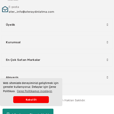
E-posta
ater_info@ateraydinlatma.com
Üyelik
Kurumsal
En Çok Satan Markalar
Alışveriş
Web sitemizde deneyiminizi geliştirmek için
çerezler kullanıyoruz. Detaylar için Çerez
Politikası.
Çerez Politikamızı inceleyin
Telefon Sipariş Hattı
Kabul Et
ateraydinlatma.com
Tüm Hakları Saklıdır.