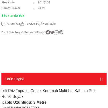
Stok Kodu
90113203
Garanti Süresi
24 Ay
latma Ürünleri
nda
ı
Viko Karre Beyaz Çerçeveler
Şerit Led Takım
Ayarlanabilir Led Spot
Cata Ray Spot
Noas Ayarlanabilir Led Panel
Uzaktan Kumandalar
Stoklarda Yok
Led Kumanda
Dekoratif Spot Armatürler
Cata Merdiven ve Koridor Aydınlatm
Noas Etanj Bant Armatür
Uzaktan Kumandalı Ziller
Yorum Yaz
Tavsiye Et
Karşılaştır
Bu Ürünü Sosyal Medyada Paylaş
emeleri
Led Trafoları
Duylar
Dış Mekan Şerit Led
Floresan
Hortum Led 220 Volt
Gece Lambası
Modül Led
Led Ampul
Ürün Bilgisi
İkili Priz Topraklı Çocuk Korumalı Multi-Let Kablolu Priz
Pixel Led
Masa Lambası
Renk: Beyaz
Kablo Uzunluğu: 3 Metre
Rustik Ampul