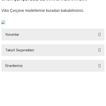
Viko Çerçeve modellerine buradan bakabilirsiniz.
Sarkıt Armatür
Sensörler
Yorumlar
Sıva Altı Led Panel
Taksit Seçenekleri
Sıva Üstü Led Panel
Bu ürüne ilk yorumu siz yapın!
Sıva Üstü Linear
Önerileriniz
Yorum Yaz
Bu ürünün fiyat bilgisi, resim, ürün açıklamalarında ve diğer konularda
yetersiz gördüğünüz noktaları öneri formunu kullanarak tarafımıza
iletebilirsiniz.
Görüş ve önerileriniz için teşekkür ederiz.
Ürün resmi kalitesiz, bozuk veya görüntülenemiyor.