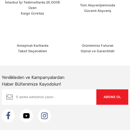
İstanbul İçi Teslimatlarda 25.000₺
Ürün açıklamasında eksik bilgiler bulunuyor.
Tüm Alışverişlerinizde
Üzeri
Güvenli Alışveriş
Ürün bilgilerinde hatalar bulunuyor.
Kargo Ücretsiz
Ürün fiyatı diğer sitelerden daha pahalı.
Bu ürüne benzer farklı alternatifler olmalı.
Anlaşmalı Kartlarda
Ürünlerimiz Faturalı
Taksit Seçenekleri
Orjinal ve Garantilidir
Gönder
Yenilikleden ve Kampanyalardan
Haber Bültenimize Kayodolun!
ABONE OL