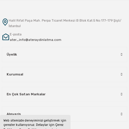
Halil Rıfat Paşa Mah. Perpa Ticaret Merkezi B Blok Kat:5 No:177-179 Şişli/
İstanbul
E-posta
ater_info@ateraydinlatma.com
Üyelik
Kurumsal
En Çok Satan Markalar
Alışveriş
Web sitemizde deneyiminizi geliştirmek için
çerezler kullanıyoruz. Detaylar için Çerez