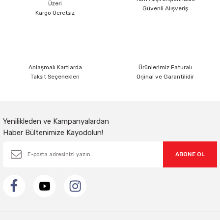
Üzeri
Güvenli Alışveriş
Ürün bilgilerinde hatalar bulunuyor.
Kargo Ücretsiz
Ürün fiyatı diğer sitelerden daha pahalı.
Bu ürüne benzer farklı alternatifler olmalı.
Anlaşmalı Kartlarda
Ürünlerimiz Faturalı
Taksit Seçenekleri
Orjinal ve Garantilidir
Gönder
Yenilikleden ve Kampanyalardan
Haber Bültenimize Kayodolun!
ABONE OL