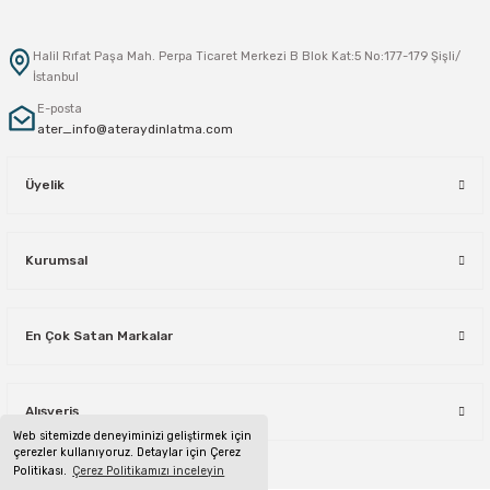
Halil Rıfat Paşa Mah. Perpa Ticaret Merkezi B Blok Kat:5 No:177-179 Şişli/
İstanbul
E-posta
ater_info@ateraydinlatma.com
Üyelik
Kurumsal
En Çok Satan Markalar
Alışveriş
Web sitemizde deneyiminizi geliştirmek için
çerezler kullanıyoruz. Detaylar için Çerez
Politikası.
Çerez Politikamızı inceleyin