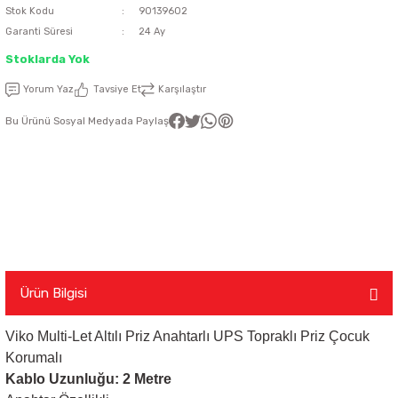
Stok Kodu
90139602
Garanti Süresi
24 Ay
latma Ürünleri
nda
ı
Viko Karre Beyaz Çerçeveler
Şerit Led Takım
Ayarlanabilir Led Spot
Cata Ray Spot
Noas Ayarlanabilir Led Panel
Uzaktan Kumandalar
Stoklarda Yok
Led Kumanda
Dekoratif Spot Armatürler
Cata Merdiven ve Koridor Aydınlatm
Noas Etanj Bant Armatür
Uzaktan Kumandalı Ziller
Yorum Yaz
Tavsiye Et
Karşılaştır
Bu Ürünü Sosyal Medyada Paylaş
emeleri
Led Trafoları
Duylar
Dış Mekan Şerit Led
Floresan
Hortum Led 220 Volt
Gece Lambası
Modül Led
Led Ampul
Ürün Bilgisi
Viko Multi-Let Altılı Priz Anahtarlı UPS Topraklı Priz Çocuk
Pixel Led
Masa Lambası
Korumalı
Kablo Uzunluğu: 2 Metre
Rustik Ampul