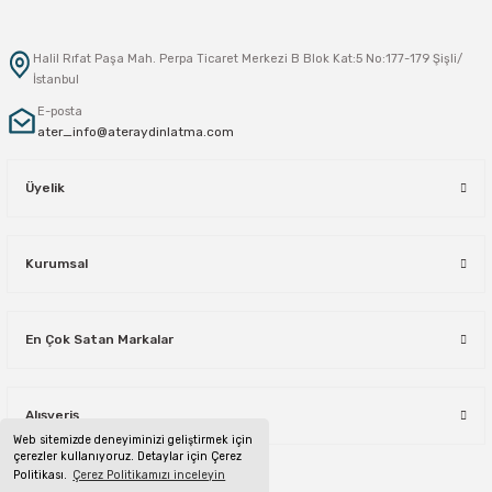
Halil Rıfat Paşa Mah. Perpa Ticaret Merkezi B Blok Kat:5 No:177-179 Şişli/
İstanbul
E-posta
ater_info@ateraydinlatma.com
Üyelik
Kurumsal
En Çok Satan Markalar
Alışveriş
Web sitemizde deneyiminizi geliştirmek için
çerezler kullanıyoruz. Detaylar için Çerez
Politikası.
Çerez Politikamızı inceleyin