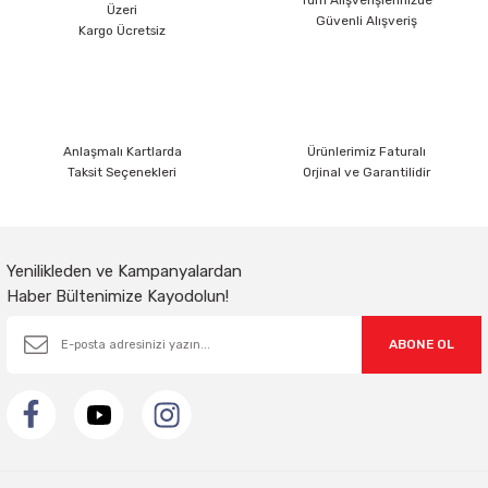
Üzeri
Güvenli Alışveriş
Ürün bilgilerinde hatalar bulunuyor.
Kargo Ücretsiz
Ürün fiyatı diğer sitelerden daha pahalı.
Bu ürüne benzer farklı alternatifler olmalı.
Anlaşmalı Kartlarda
Ürünlerimiz Faturalı
Taksit Seçenekleri
Orjinal ve Garantilidir
Gönder
Yenilikleden ve Kampanyalardan
Haber Bültenimize Kayodolun!
ABONE OL