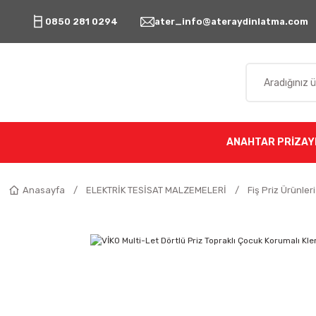
0850 281 0294
ater_info@ateraydinlatma.com
ANAHTAR PRİZ
AY
Anasayfa
ELEKTRİK TESİSAT MALZEMELERİ
Fiş Priz Ürünleri