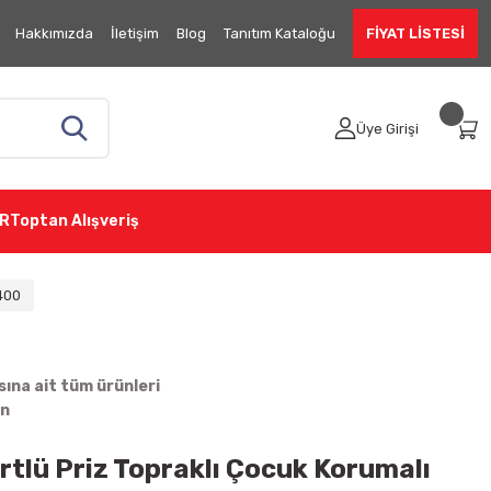
Hakkımızda
İletişim
Blog
Tanıtım Kataloğu
FİYAT LİSTESİ
Üye Girişi
R
Toptan Alışveriş
3400
ına ait tüm ürünleri
in
rtlü Priz Topraklı Çocuk Korumalı