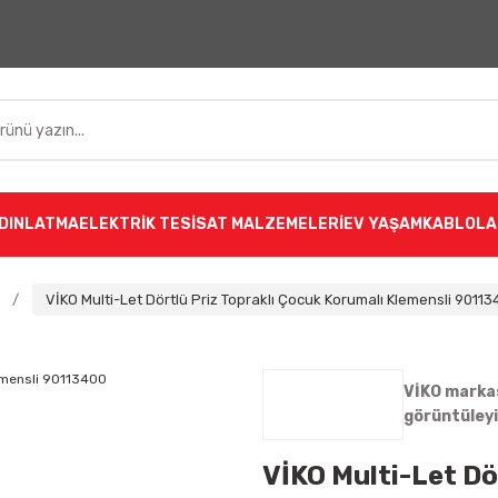
DINLATMA
ELEKTRİK TESİSAT MALZEMELERİ
EV YAŞAM
KABLOLA
VİKO Multi-Let Dörtlü Priz Topraklı Çocuk Korumalı Klemensli 9011
VİKO markas
görüntüley
VİKO Multi-Let Dö