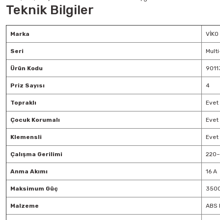
Teknik Bilgiler
Marka
VİKO
Seri
Multi
Ürün Kodu
9011
Priz Sayısı
4
Topraklı
Evet
Çocuk Korumalı
Evet
Klemensli
Evet
Çalışma Gerilimi
220–
Anma Akımı
16 A
Maksimum Güç
350
Malzeme
ABS 