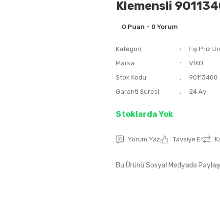
Klemensli 90113
0 Puan - 0 Yorum
Kategori
Fiş Priz Ür
Marka
VİKO
Stok Kodu
90113400
Garanti Süresi
24 Ay
Stoklarda Yok
Yorum Yaz
Tavsiye Et
K
Bu Ürünü Sosyal Medyada Paylaş