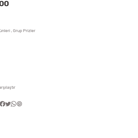
400
ünleri
,
Grup Prizler
arşılaştır