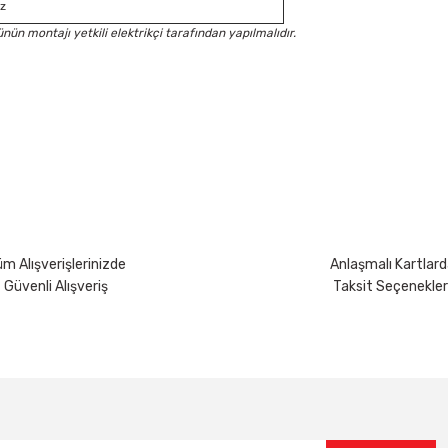
z
nün montajı yetkili elektrikçi tarafından yapılmalıdır.
yetersiz gördüğünüz noktaları öneri formunu kullanarak tarafımıza iletebili
Bu ürüne ilk yorumu siz yapın!
Yorum Yaz
m Alışverişlerinizde
Anlaşmalı Kartlard
Güvenli Alışveriş
Taksit Seçenekler
Gönder