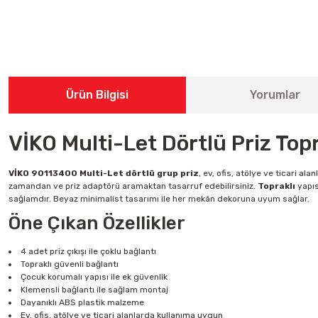
Ürün Bilgisi
Yorumlar
VİKO Multi-Let Dörtlü Priz To
VİKO 90113400 Multi-Let dörtlü grup priz
, ev, ofis, atölye ve ticari al
zamandan ve priz adaptörü aramaktan tasarruf edebilirsiniz.
Topraklı
yapısı
sağlamdır. Beyaz minimalist tasarımı ile her mekân dekoruna uyum sağlar.
Öne Çıkan Özellikler
4 adet priz çıkışı ile çoklu bağlantı
Topraklı güvenli bağlantı
Çocuk korumalı yapısı ile ek güvenlik
Klemensli bağlantı ile sağlam montaj
Dayanıklı ABS plastik malzeme
Ev, ofis, atölye ve ticari alanlarda kullanıma uygun