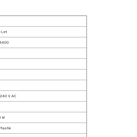
-Let
3400
240 V AC
0 W
Plastik