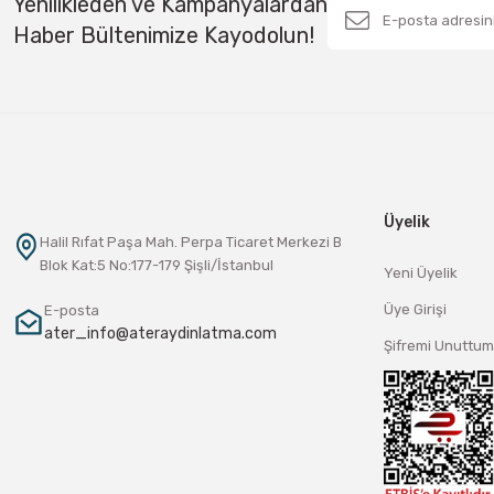
Yenilikleden ve Kampanyalardan
Haber Bültenimize Kayodolun!
Üyelik
Halil Rıfat Paşa Mah. Perpa Ticaret Merkezi B
Blok Kat:5 No:177-179 Şişli/İstanbul
Yeni Üyelik
Üye Girişi
E-posta
ater_info@ateraydinlatma.com
Şifremi Unuttum