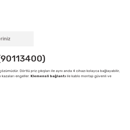
riniz
 (90113400)
çözümüdür. Dörtlü priz çıkışları ile aynı anda 4 cihazı kolayca bağlayabilir,
ı kazaları engeller.
Klemensli bağlantı
ile kablo montajı güvenli ve