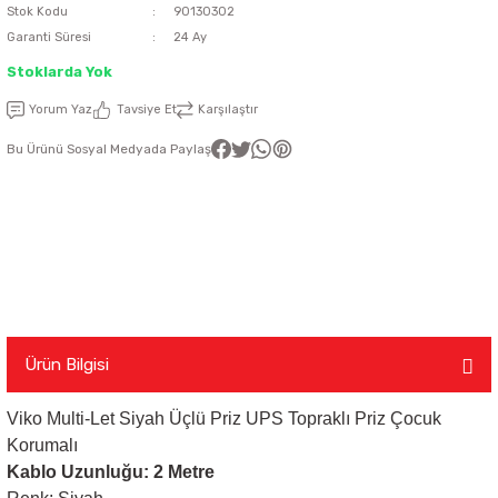
Stok Kodu
90130302
Garanti Süresi
24 Ay
latma Ürünleri
nda
ı
Viko Karre Beyaz Çerçeveler
Şerit Led Takım
Ayarlanabilir Led Spot
Cata Ray Spot
Noas Ayarlanabilir Led Panel
Uzaktan Kumandalar
Stoklarda Yok
Led Kumanda
Dekoratif Spot Armatürler
Cata Merdiven ve Koridor Aydınlatm
Noas Etanj Bant Armatür
Uzaktan Kumandalı Ziller
Yorum Yaz
Tavsiye Et
Karşılaştır
Bu Ürünü Sosyal Medyada Paylaş
emeleri
Led Trafoları
Duylar
Dış Mekan Şerit Led
Floresan
Hortum Led 220 Volt
Gece Lambası
Modül Led
Led Ampul
Ürün Bilgisi
Viko Multi-Let Siyah Üçlü Priz UPS Topraklı Priz Çocuk
Pixel Led
Masa Lambası
Korumalı
Kablo Uzunluğu: 2 Metre
Rustik Ampul