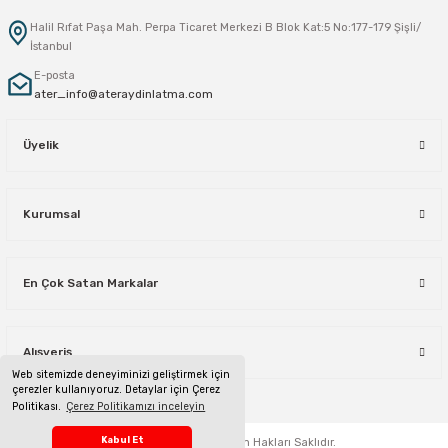
Halil Rıfat Paşa Mah. Perpa Ticaret Merkezi B Blok Kat:5 No:177-179 Şişli/
İstanbul
E-posta
ater_info@ateraydinlatma.com
Üyelik
Kurumsal
En Çok Satan Markalar
Alışveriş
Web sitemizde deneyiminizi geliştirmek için
çerezler kullanıyoruz. Detaylar için Çerez
Politikası.
Çerez Politikamızı inceleyin
Telefon Sipariş Hattı
Kabul Et
ateraydinlatma.com
Tüm Hakları Saklıdır.