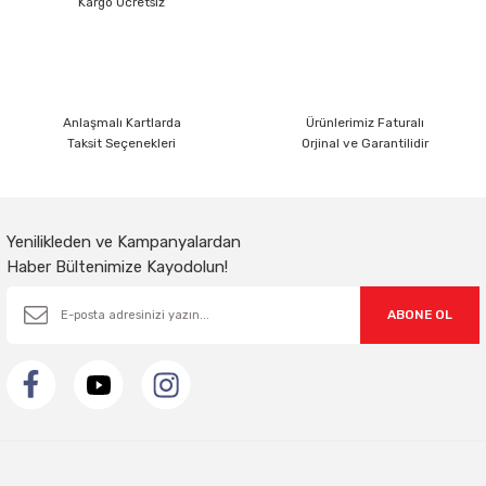
Kargo Ücretsiz
Ürün fiyatı diğer sitelerden daha pahalı.
Bu ürüne benzer farklı alternatifler olmalı.
Anlaşmalı Kartlarda
Ürünlerimiz Faturalı
Taksit Seçenekleri
Orjinal ve Garantilidir
Gönder
Yenilikleden ve Kampanyalardan
Haber Bültenimize Kayodolun!
ABONE OL