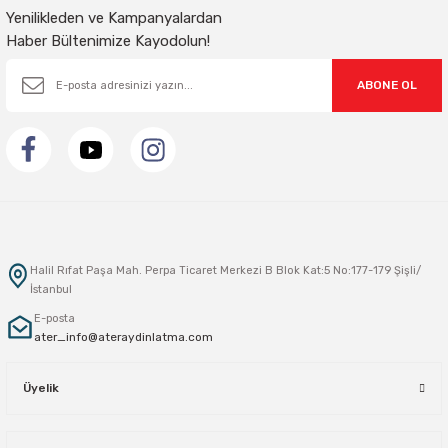
Yenilikleden ve Kampanyalardan
Haber Bültenimize Kayodolun!
ABONE OL
Halil Rıfat Paşa Mah. Perpa Ticaret Merkezi B Blok Kat:5 No:177-179 Şişli/
İstanbul
E-posta
ater_info@ateraydinlatma.com
Üyelik