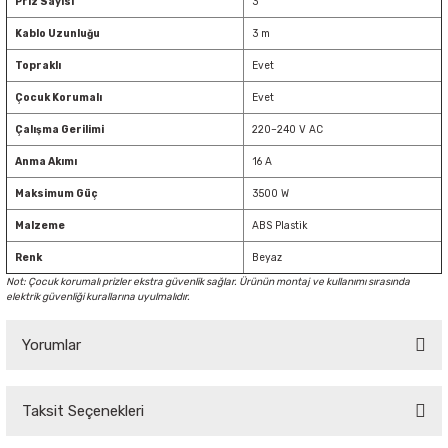
Priz Sayısı
3
Kablo Uzunluğu
3 m
Topraklı
Evet
Çocuk Korumalı
Evet
Çalışma Gerilimi
220–240 V AC
Anma Akımı
16 A
Maksimum Güç
3500 W
Malzeme
ABS Plastik
Renk
Beyaz
Not: Çocuk korumalı prizler ekstra güvenlik sağlar. Ürünün montaj ve kullanımı sırasında
elektrik güvenliği kurallarına uyulmalıdır.
Yorumlar
Taksit Seçenekleri
Bu ürüne ilk yorumu siz yapın!