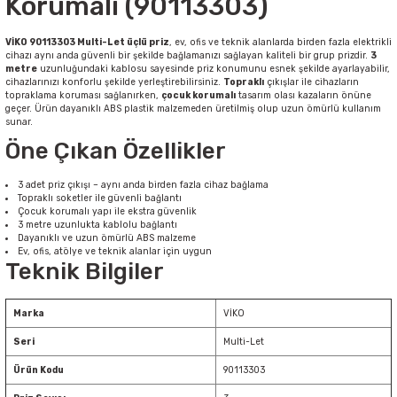
Korumalı (90113303)
Sarkıt Armatür
VİKO 90113303 Multi-Let üçlü priz
, ev, ofis ve teknik alanlarda birden fazla elektrikli
cihazı aynı anda güvenli bir şekilde bağlamanızı sağlayan kaliteli bir grup prizdir.
3
metre
uzunluğundaki kablosu sayesinde priz konumunu esnek şekilde ayarlayabilir,
cihazlarınızı konforlu şekilde yerleştirebilirsiniz.
Topraklı
çıkışlar ile cihazların
Sensörler
topraklama koruması sağlanırken,
çocuk korumalı
tasarım olası kazaların önüne
geçer. Ürün dayanıklı ABS plastik malzemeden üretilmiş olup uzun ömürlü kullanım
sunar.
Sıva Altı Led Panel
Öne Çıkan Özellikler
3 adet priz çıkışı – aynı anda birden fazla cihaz bağlama
Sıva Üstü Led Panel
Topraklı soketler ile güvenli bağlantı
Çocuk korumalı yapı ile ekstra güvenlik
3 metre uzunlukta kablolu bağlantı
Dayanıklı ve uzun ömürlü ABS malzeme
Sıva Üstü Linear
Ev, ofis, atölye ve teknik alanlar için uygun
Teknik Bilgiler
Marka
VİKO
Seri
Multi-Let
Ürün Kodu
90113303