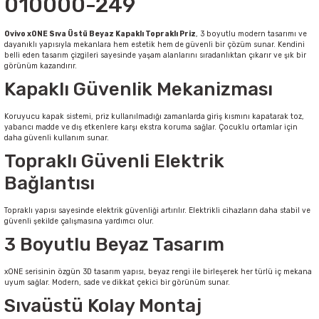
010000-249
Sarkıt Armatür
Ovivo xONE Sıva Üstü Beyaz Kapaklı Topraklı Priz
, 3 boyutlu modern tasarımı ve
dayanıklı yapısıyla mekanlara hem estetik hem de güvenli bir çözüm sunar. Kendini
belli eden tasarım çizgileri sayesinde yaşam alanlarını sıradanlıktan çıkarır ve şık bir
görünüm kazandırır.
Sensörler
Kapaklı Güvenlik Mekanizması
Sıva Altı Led Panel
Koruyucu kapak sistemi, priz kullanılmadığı zamanlarda giriş kısmını kapatarak toz,
yabancı madde ve dış etkenlere karşı ekstra koruma sağlar. Çocuklu ortamlar için
daha güvenli kullanım sunar.
Sıva Üstü Led Panel
Topraklı Güvenli Elektrik
Bağlantısı
Sıva Üstü Linear
Topraklı yapısı sayesinde elektrik güvenliği artırılır. Elektrikli cihazların daha stabil ve
güvenli şekilde çalışmasına yardımcı olur.
3 Boyutlu Beyaz Tasarım
xONE serisinin özgün 3D tasarım yapısı, beyaz rengi ile birleşerek her türlü iç mekana
uyum sağlar. Modern, sade ve dikkat çekici bir görünüm sunar.
Sıvaüstü Kolay Montaj