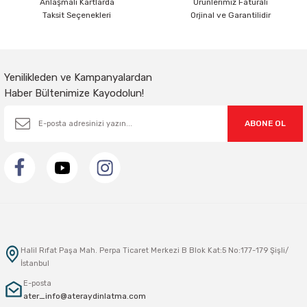
Anlaşmalı Kartlarda
Ürünlerimiz Faturalı
Taksit Seçenekleri
Orjinal ve Garantilidir
Ovivo xOne Antrasit Vavien 406-250000-209
Ovivo Xone Sıvaüstü Anahtar Antrasit 406-250000-200
Yenilikleden ve Kampanyalardan
Haber Bültenimize Kayodolun!
ABONE OL
Ovivo xOne Serisi Sıva Üstü Light Anahtar Beyaz 406-010000-205
Ovivo xOne Serisi Sıva Üstü Gri Light Anahtar 406-240000-205
Halil Rıfat Paşa Mah. Perpa Ticaret Merkezi B Blok Kat:5 No:177-179 Şişli/
İstanbul
E-posta
ater_info@ateraydinlatma.com