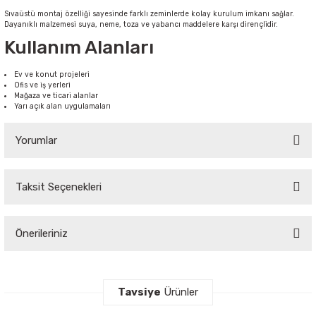
Sıvaüstü montaj özelliği sayesinde farklı zeminlerde kolay kurulum imkanı sağlar.
Dayanıklı malzemesi suya, neme, toza ve yabancı maddelere karşı dirençlidir.
Kullanım Alanları
Ev ve konut projeleri
Ofis ve iş yerleri
Mağaza ve ticari alanlar
Yarı açık alan uygulamaları
Yorumlar
Taksit Seçenekleri
Bu ürüne ilk yorumu siz yapın!
Önerileriniz
Yorum Yaz
Bu ürünün fiyat bilgisi, resim, ürün açıklamalarında ve diğer konularda
yetersiz gördüğünüz noktaları öneri formunu kullanarak tarafımıza
Tavsiye
Ürünler
iletebilirsiniz.
Görüş ve önerileriniz için teşekkür ederiz.