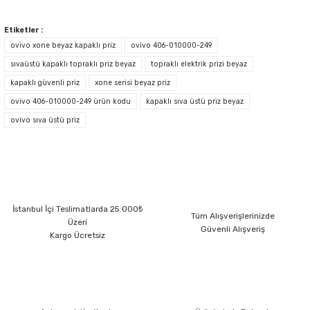
Ovivo xOne Beyaz İkili Sıva Üstü Topraklı Priz
Ürün resmi kalitesiz, bozuk veya görüntülenemiyor.
Etiketler :
Ürün açıklamasında eksik bilgiler bulunuyor.
ovivo xone beyaz kapaklı priz
ovivo 406-010000-249
sıvaüstü kapaklı topraklı priz beyaz
Ürün bilgilerinde hatalar bulunuyor.
topraklı elektrik prizi beyaz
Ovivo Sıva Üstü xOne Gri Kapaklı Topraklı Priz 406-240000-249
kapaklı güvenli priz
xone serisi beyaz priz
Ürün fiyatı diğer sitelerden daha pahalı.
ovivo 406-010000-249 ürün kodu
kapaklı sıva üstü priz beyaz
Bu ürüne benzer farklı alternatifler olmalı.
Ovivo xOne Sıva Üstü Gri İkili Topraklı Priz 406-240000-907
ovivo sıva üstü priz
Ovivo xOne Sıva Üstü Antrasit Komütatör 406-250000-202
Gönder
İstanbul İçi Teslimatlarda 25.000₺
Tüm Alışverişlerinizde
Üzeri
Ovivo xOne Sıva Üstü Gri Komütatör 406-240000-202
Güvenli Alışveriş
Kargo Ücretsiz
Ovivo xOne Antrasit Light Anahtarı 406-250000-205