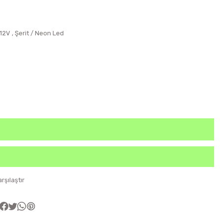
12V
,
Şerit / Neon Led
arşılaştır