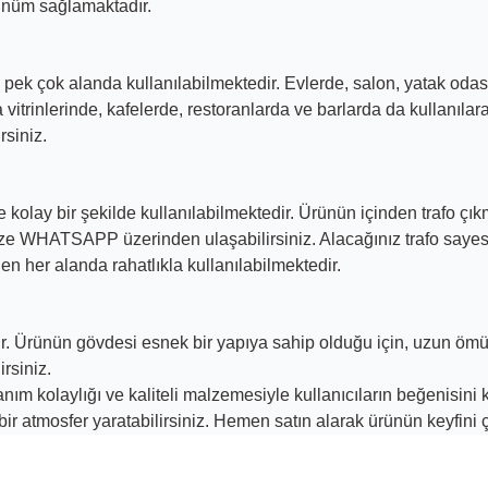
rünüm sağlamaktadır.
k çok alanda kullanılabilmektedir. Evlerde, salon, yatak odası, 
 vitrinlerinde, kafelerde, restoranlarda ve barlarda da kullanıla
rsiniz.
kolay bir şekilde kullanılabilmektedir. Ürünün içinden trafo 
ize
WHATSAPP
üzerinden ulaşabilirsiniz. Alacağınız trafo sayes
en her alanda rahatlıkla kullanılabilmektedir.
ir. Ürünün gövdesi esnek bir yapıya sahip olduğu için, uzun ömür
rsiniz.
ım kolaylığı ve kaliteli malzemesiyle kullanıcıların beğenisini k
r atmosfer yaratabilirsiniz. Hemen satın alarak ürünün keyfini çı
yetersiz gördüğünüz noktaları öneri formunu kullanarak tarafımıza iletebili