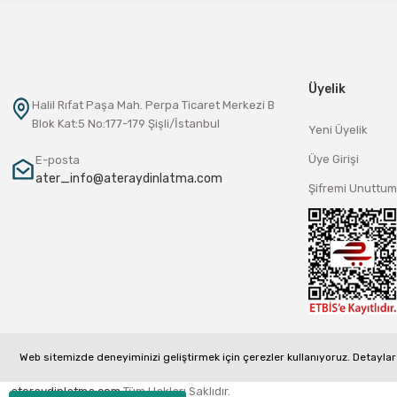
Üyelik
Halil Rıfat Paşa Mah. Perpa Ticaret Merkezi B
Blok Kat:5 No:177-179 Şişli/İstanbul
Yeni Üyelik
Üye Girişi
E-posta
ater_info@ateraydinlatma.com
Şifremi Unuttum
Web sitemizde deneyiminizi geliştirmek için çerezler kullanıyoruz. Detaylar 
ateraydinlatma.com
Tüm Hakları Saklıdır.