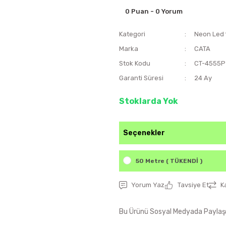
0 Puan - 0 Yorum
Kategori
Neon Led 
Marka
CATA
Stok Kodu
CT-4555P
Garanti Süresi
24 Ay
Stoklarda Yok
Seçenekler
50 Metre ( TÜKENDİ )
Yorum Yaz
Tavsiye Et
K
Bu Ürünü Sosyal Medyada Paylaş