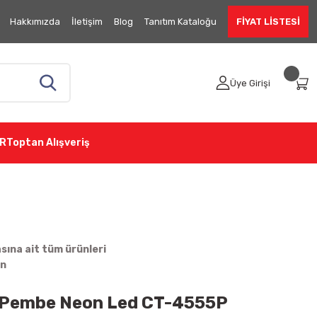
Hakkımızda
İletişim
Blog
Tanıtım Kataloğu
FİYAT LİSTESİ
Üye Girişi
R
Toptan Alışveriş
ına ait tüm ürünleri
in
V Pembe Neon Led CT-4555P