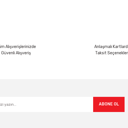
Bu ürüne ilk yorumu siz yapın!
Yorum Yaz
m Alışverişlerinizde
Anlaşmalı Kartlard
Güvenli Alışveriş
Taksit Seçenekler
Gönder
ABONE OL