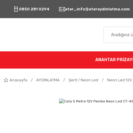
0850 281 0294
ater_info@ateraydinlatma.com
ANAHTAR PRİZ
AY
Anasayfa
AYDINLATMA
Şerit / Neon Led
Neon Led 12V