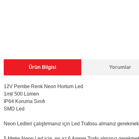
Ürün Bilgisi
Yorumlar
12V Pembe Renk Neon Hortum Led
1mt/ 500 Lümen
IP64 Koruma Sınıfı
SMD Led
Neon Ledleri çalıştırmanız için Led Trafosu almanız gerekmekted
5 Metre Neon Led için en az 6 Amper Trafo almanız gerekmek