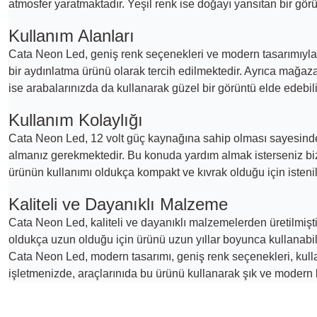
atmosfer yaratmaktadır. Yeşil renk ise doğayı yansıtan bir gö
Kullanım Alanları
Cata Neon Led, geniş renk seçenekleri ve modern tasarımıyla pe
bir aydınlatma ürünü olarak tercih edilmektedir. Ayrıca mağaza
ise arabalarınızda da kullanarak güzel bir görüntü elde edebili
Kullanım Kolaylığı
Cata Neon Led, 12 volt güç kaynağına sahip olması sayesinde 
almanız gerekmektedir. Bu konuda yardım almak isterseniz b
ürünün kullanımı oldukça kompakt ve kıvrak olduğu için istenil
Kaliteli ve Dayanıklı Malzeme
Cata Neon Led, kaliteli ve dayanıklı malzemelerden üretilmişt
oldukça uzun olduğu için ürünü uzun yıllar boyunca kullanabili
Cata Neon Led, modern tasarımı, geniş renk seçenekleri, kullan
işletmenizde, araçlarınıda bu ürünü kullanarak şık ve modern bi
Bu ürünün fiyat bilgisi, resim, ürün açıklamalarında ve diğer konularda 