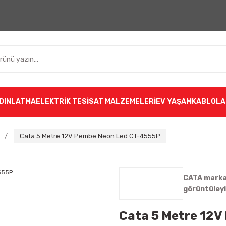
DINLATMA
ELEKTRİK TESİSAT MALZEMELERİ
EV YAŞAM
KABLOLA
Cata 5 Metre 12V Pembe Neon Led CT-4555P
CATA markas
görüntüley
Cata 5 Metre 12